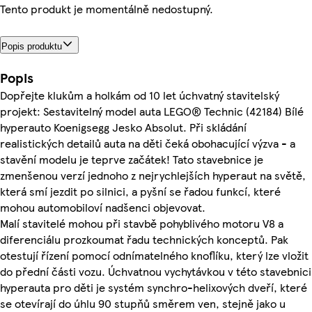
Tento produkt je momentálně nedostupný.
Popis produktu
Popis
Dopřejte klukům a holkám od 10 let úchvatný stavitelský
projekt: Sestavitelný model auta LEGO® Technic (42184) Bílé
hyperauto Koenigsegg Jesko Absolut. Při skládání
realistických detailů auta na děti čeká obohacující výzva - a
stavění modelu je teprve začátek! Tato stavebnice je
zmenšenou verzí jednoho z nejrychlejších hyperaut na světě,
která smí jezdit po silnici, a pyšní se řadou funkcí, které
mohou automobiloví nadšenci objevovat.
Malí stavitelé mohou při stavbě pohyblivého motoru V8 a
diferenciálu prozkoumat řadu technických konceptů. Pak
otestují řízení pomocí odnímatelného knoflíku, který lze vložit
do přední části vozu. Úchvatnou vychytávkou v této stavebnici
hyperauta pro děti je systém synchro-helixových dveří, které
se otevírají do úhlu 90 stupňů směrem ven, stejně jako u