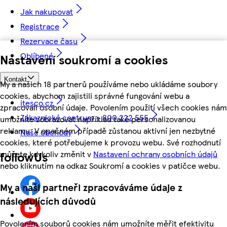
Jak nakupovat
Registrace
Rezervace času
Oblíbené
Nastavení soukromí a cookies
Kontakt
My a našich 18 partnerů používáme nebo ukládáme soubory
cookies, abychom zajistili správné fungování webu a
itesco.cz
zpracovali osobní údaje. Povolením použití všech cookies nám
Zákaznické centrum - 800 222 555
umožníte zobrazovat například také personalizovanou
reklamu. V opačném případě zůstanou aktivní jen nezbytné
Naše obchody
cookies, které potřebujeme k provozu webu. Své rozhodnutí
můžete kdykoliv změnit v
Nastavení ochrany osobních údajů
followUs
nebo kliknutím na odkaz Soukromí a cookies v patičce webu.
My a naši partneři zpracováváme údaje z
následujících důvodů
Povolením souborů cookies nám umožníte měřit efektivitu