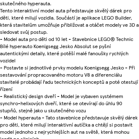
skutečného hyperauta.
Tento interaktivní model auta představuje skvělý dárek pro
děti, které milují vozidla. Součástí je aplikace LEGO Builder,
která stavitelům umožňuje přibližovat a otáčet modely ve 3D a
sledovat svůj postup.
- Model auta pro děti od 10 let - Stavebnice LEGO® Technic
Bílé hyperauto Koenigsegg Jesko Absolut se pyšní
autentickými detaily, které potěší malé fanoušky rychlých
vozidel
- Postavte si jednotlivé prvky modelu Koenigsegg Jesko - Při
sestavování propracovaného motoru V8 a diferenciálu
stavitelé probádají řadu technických konceptů a poté otestují
řízení
- Realistický design dveří - Model je vybaven systémem
synchro-helixových dveří, které se otevírají do úhlu 90
stupňů, stejně jako u skutečného vozu
- Model hyperauta - Tato stavebnice představuje skvělý dárek
pro děti, které milují interaktivní autíčka a chtějí si postavit
model jednoho z nejrychlejších aut na světě, která mohou
jezdit po silnicích