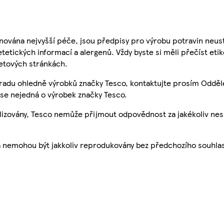
nována nejvyšší péče, jsou předpisy pro výrobu potravin neust
etetických informací a alergenů. Vždy byste si měli přečíst eti
etových stránkách.
 radu ohledně výrobků značky Tesco, kontaktujte prosím Odděl
se nejedná o výrobek značky Tesco.
ualizovány, Tesco nemůže přijmout odpovědnost za jakékoliv ne
a nemohou být jakkoliv reprodukovány bez předchozího souhla