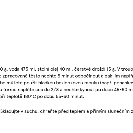
g, voda 475 ml, stolní olej 40 ml, čerstvé droždí 15 g. V trou
e zpracované těsto nechte 5 minut odpočinout a pak jím napl
ebo můžete použít hladkou bezlepkovou mouku (např. pohankov
u formu naplňte cca do 2/3 a nechte kynout po dobu 45-60 mi
při teplotě 180°C po dobu 55-60 minut.
u. Skladujte v suchu, chraňte před teplem a přímým slunečním 