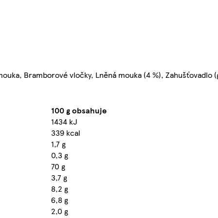
ouka, Bramborové vločky, Lněná mouka (4 %), Zahušťovadlo (g
100 g obsahuje
1434 kJ
339 kcal
1,7 g
0,3 g
70 g
3,7 g
8,2 g
6,8 g
2,0 g