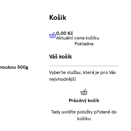
Košík
0,00 Kč
Aktuální cena košíku
0,00 Kč
Aktuální cena košíku
Pokladna
Váš košík
 moukou 500g
Vyberte službu, která je pro Vás
nejvhodnější
Prázdný košík
Tady uvidíte položky přidané do
košíku