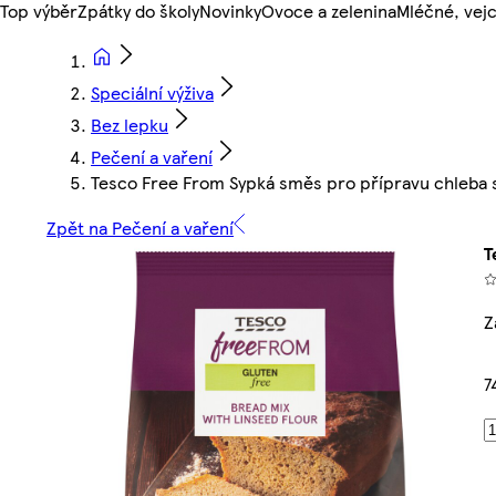
Top výběr
Zpátky do školy
Novinky
Ovoce a zelenina
Mléčné, vejc
Speciální výživa
Bez lepku
Pečení a vaření
Tesco Free From Sypká směs pro přípravu chleba
Zpět na Pečení a vaření
T
Z
7