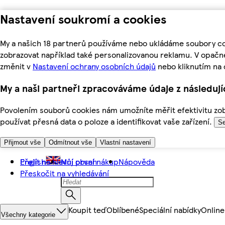
Nastavení soukromí a cookies
My a našich 18 partnerů používáme nebo ukládáme soubory coo
zobrazovat například také personalizovanou reklamu. V opačn
změnit v
Nastavení ochrany osobních údajů
nebo kliknutím na 
My a naši partneři zpracováváme údaje z následuj
Povolením souborů cookies nám umožníte měřit efektivitu zobr
používat přesná data o poloze a identifikovat vaše zařízení.
Se
Přijmout vše
Odmítnout vše
Vlastní nastavení
Přejít na hlavní obsah
English
Můj první nákup
Nápověda
Přeskočit na vyhledávání
Koupit teď
Oblíbené
Speciální nabídky
Online
Všechny kategorie