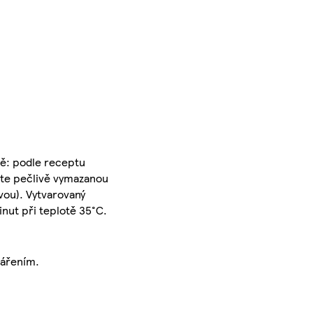
bě: podle receptu
ňte pečlivě vymazanou
ou). Vytvarovaný
nut při teplotě 35°C.
zářením.