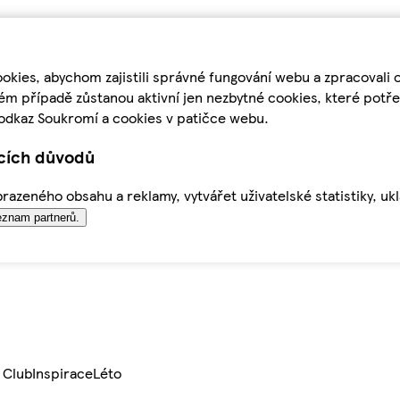
kies, abychom zajistili správné fungování webu a zpracovali 
ém případě zůstanou aktivní jen nezbytné cookies, které pot
odkaz Soukromí a cookies v patičce webu.
ících důvodů
azeného obsahu a reklamy, vytvářet uživatelské statistiky, uk
znam partnerů.
 Club
Inspirace
Léto