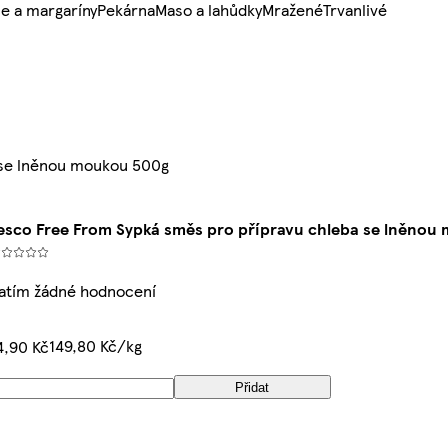
e a margaríny
Pekárna
Maso a lahůdky
Mražené
Trvanlivé
 se lněnou moukou 500g
esco Free From Sypká směs pro přípravu chleba se lněnou
atím žádné hodnocení
149,80 Kč/kg
4,90 Kč
Přidat