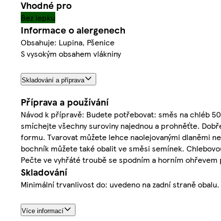
Vhodné pro
Bez lepku
Informace o alergenech
Obsahuje: Lupina, Pšenice
S vysokým obsahem vlákniny
Skladování a příprava
Příprava a používání
Návod k přípravě: Budete potřebovat: směs na chléb 500 
smíchejte všechny suroviny najednou a prohněťte. Dobř
formu. Tvarovat můžete lehce naolejovanými dlaněmi n
bochník můžete také obalit ve směsi semínek. Chlebovo
Pečte ve vyhřáté troubě se spodním a horním ohřevem 
Skladování
Minimální trvanlivost do: uvedeno na zadní straně obal
Více informací