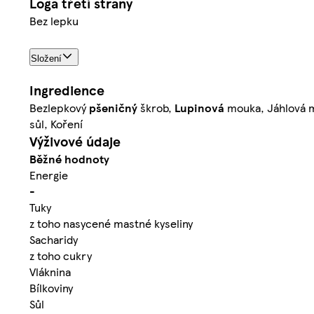
Loga třetí strany
Bez lepku
Složení
Ingredience
Bezlepkový
pšeničný
škrob,
Lupinová
mouka, Jáhlová m
sůl, Koření
Výživové údaje
Běžné hodnoty
Energie
-
Tuky
z toho nasycené mastné kyseliny
Sacharidy
z toho cukry
Vláknina
Bílkoviny
Sůl