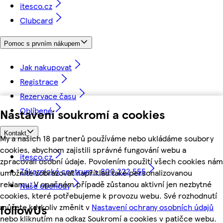
itesco.cz
Clubcard
Pomoc s prvním nákupem
Jak nakupovat
Registrace
Rezervace času
Oblíbené
Nastavení soukromí a cookies
Kontakt
My a našich 18 partnerů používáme nebo ukládáme soubory
cookies, abychom zajistili správné fungování webu a
itesco.cz
zpracovali osobní údaje. Povolením použití všech cookies nám
Zákaznické centrum - 800 222 555
umožníte zobrazovat například také personalizovanou
reklamu. V opačném případě zůstanou aktivní jen nezbytné
Naše obchody
cookies, které potřebujeme k provozu webu. Své rozhodnutí
můžete kdykoliv změnit v
Nastavení ochrany osobních údajů
followUs
nebo kliknutím na odkaz Soukromí a cookies v patičce webu.