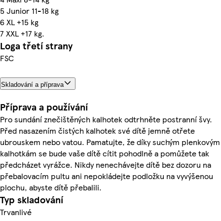
5 Junior 11-18 kg
6 XL +15 kg
7 XXL +17 kg.
Loga třetí strany
FSC
Skladování a příprava
Příprava a používání
Pro sundání znečištěných kalhotek odtrhněte postranní švy.
Před nasazením čistých kalhotek své dítě jemně otřete
ubrouskem nebo vatou. Pamatujte, že díky suchým plenkovým
kalhotkám se bude vaše dítě cítit pohodlně a pomůžete tak
předcházet vyrážce. Nikdy nenechávejte dítě bez dozoru na
přebalovacím pultu ani nepokládejte podložku na vyvýšenou
plochu, abyste dítě přebalili.
Typ skladování
Trvanlivé