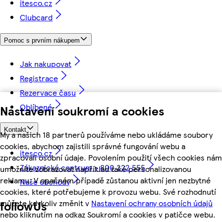
itesco.cz
Clubcard
Pomoc s prvním nákupem
Jak nakupovat
Registrace
Rezervace času
Oblíbené
Nastavení soukromí a cookies
Kontakt
My a našich 18 partnerů používáme nebo ukládáme soubory
cookies, abychom zajistili správné fungování webu a
itesco.cz
zpracovali osobní údaje. Povolením použití všech cookies nám
Zákaznické centrum - 800 222 555
umožníte zobrazovat například také personalizovanou
reklamu. V opačném případě zůstanou aktivní jen nezbytné
Naše obchody
cookies, které potřebujeme k provozu webu. Své rozhodnutí
můžete kdykoliv změnit v
Nastavení ochrany osobních údajů
followUs
nebo kliknutím na odkaz Soukromí a cookies v patičce webu.