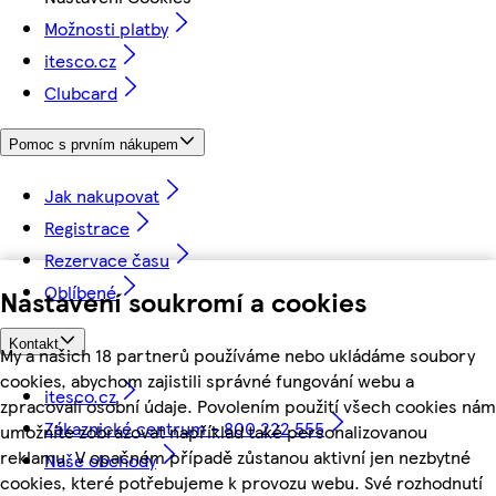
Možnosti platby
itesco.cz
Clubcard
Pomoc s prvním nákupem
Jak nakupovat
Registrace
Rezervace času
Oblíbené
Nastavení soukromí a cookies
Kontakt
My a našich 18 partnerů používáme nebo ukládáme soubory
cookies, abychom zajistili správné fungování webu a
itesco.cz
zpracovali osobní údaje. Povolením použití všech cookies nám
Zákaznické centrum - 800 222 555
umožníte zobrazovat například také personalizovanou
reklamu. V opačném případě zůstanou aktivní jen nezbytné
Naše obchody
cookies, které potřebujeme k provozu webu. Své rozhodnutí