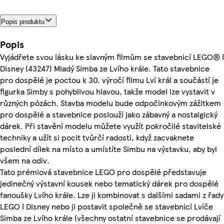
Popis produktu
Popis
Vyjádřete svou lásku ke slavným filmům se stavebnicí LEGO® ǀ
Disney (43247) Mladý Simba ze Lvího krále. Tato stavebnice
pro dospělé je poctou k 30. výročí filmu Lví král a součástí je
figurka Simby s pohyblivou hlavou, takže model lze vystavit v
různých pózách. Stavba modelu bude odpočinkovým zážitkem
pro dospělé a stavebnice poslouží jako zábavný a nostalgický
dárek. Při stavění modelu můžete využít pokročilé stavitelské
techniky a užít si pocit tvůrčí radosti, když zacvaknete
poslední dílek na místo a umístíte Simbu na výstavku, aby byl
všem na odiv.
Tato prémiová stavebnice LEGO pro dospělé představuje
jedinečný výstavní kousek nebo tematický dárek pro dospělé
fanoušky Lvího krále. Lze ji kombinovat s dalšími sadami z řady
LEGO ǀ Disney nebo ji postavit společně se stavebnicí Lvíče
Simba ze Lvího krále (všechny ostatní stavebnice se prodávají