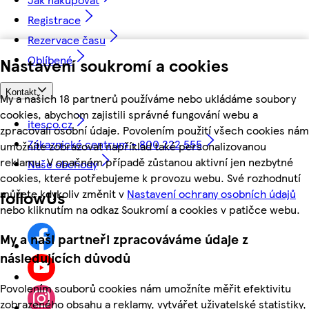
Registrace
Rezervace času
Oblíbené
Nastavení soukromí a cookies
Kontakt
My a našich 18 partnerů používáme nebo ukládáme soubory
cookies, abychom zajistili správné fungování webu a
itesco.cz
zpracovali osobní údaje. Povolením použití všech cookies nám
Zákaznické centrum - 800 222 555
umožníte zobrazovat například také personalizovanou
reklamu. V opačném případě zůstanou aktivní jen nezbytné
Naše obchody
cookies, které potřebujeme k provozu webu. Své rozhodnutí
můžete kdykoliv změnit v
Nastavení ochrany osobních údajů
followUs
nebo kliknutím na odkaz Soukromí a cookies v patičce webu.
My a naši partneři zpracováváme údaje z
následujících důvodů
Povolením souborů cookies nám umožníte měřit efektivitu
zobrazeného obsahu a reklamy, vytvářet uživatelské statistiky,