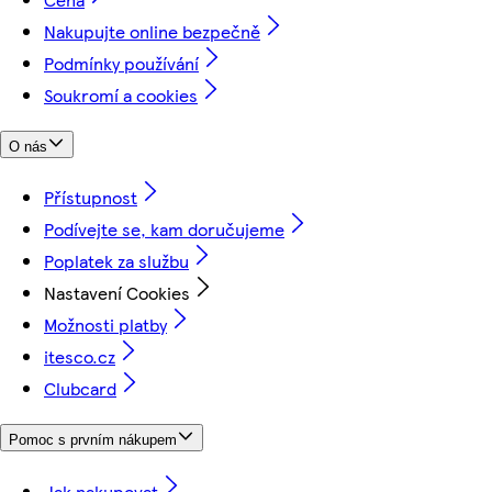
Nakupujte online bezpečně
Podmínky používání
Soukromí a cookies
O nás
Přístupnost
Podívejte se, kam doručujeme
Poplatek za službu
Nastavení Cookies
Možnosti platby
itesco.cz
Clubcard
Pomoc s prvním nákupem
Jak nakupovat