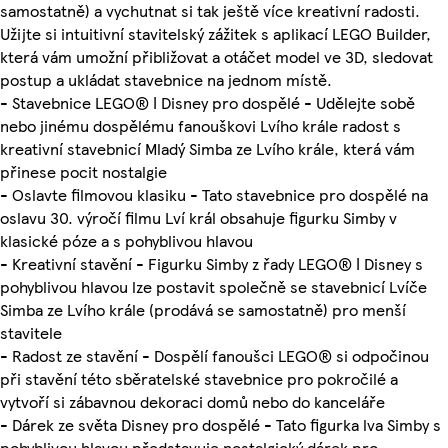
samostatně) a vychutnat si tak ještě více kreativní radosti.
Užijte si intuitivní stavitelský zážitek s aplikací LEGO Builder,
která vám umožní přibližovat a otáčet model ve 3D, sledovat
postup a ukládat stavebnice na jednom místě.
- Stavebnice LEGO® ǀ Disney pro dospělé - Udělejte sobě
nebo jinému dospělému fanouškovi Lvího krále radost s
kreativní stavebnicí Mladý Simba ze Lvího krále, která vám
přinese pocit nostalgie
- Oslavte filmovou klasiku - Tato stavebnice pro dospělé na
oslavu 30. výročí filmu Lví král obsahuje figurku Simby v
klasické póze a s pohyblivou hlavou
- Kreativní stavění - Figurku Simby z řady LEGO® ǀ Disney s
pohyblivou hlavou lze postavit společně se stavebnicí Lvíče
Simba ze Lvího krále (prodává se samostatně) pro menší
stavitele
- Radost ze stavění - Dospělí fanoušci LEGO® si odpočinou
při stavění této sběratelské stavebnice pro pokročilé a
vytvoří si zábavnou dekoraci domů nebo do kanceláře
- Dárek ze světa Disney pro dospělé - Tato figurka lva Simby s
pohyblivou hlavou představuje nostalgický dárek pro