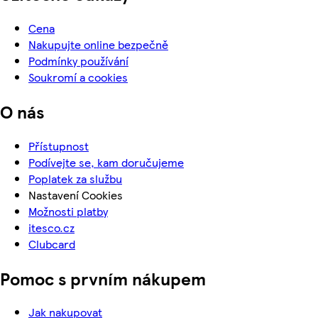
Cena
Nakupujte online bezpečně
Podmínky používání
Soukromí a cookies
O nás
Přístupnost
Podívejte se, kam doručujeme
Poplatek za službu
Nastavení Cookies
Možnosti platby
itesco.cz
Clubcard
Pomoc s prvním nákupem
Jak nakupovat