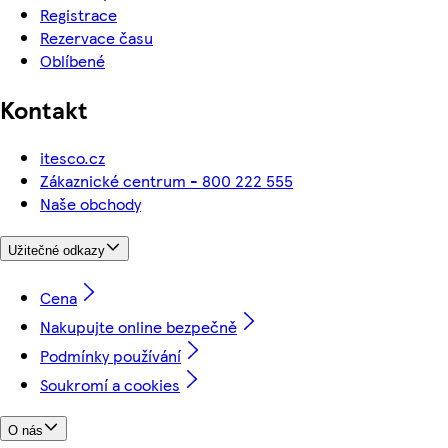
Registrace
Rezervace času
Oblíbené
Kontakt
itesco.cz
Zákaznické centrum - 800 222 555
Naše obchody
Užitečné odkazy
Cena
Nakupujte online bezpečně
Podmínky používání
Soukromí a cookies
O nás