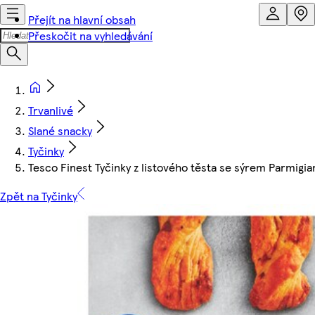
Přejít na hlavní obsah
Přeskočit na vyhledávání
Trvanlivé
Slané snacky
Tyčinky
Tesco Finest Tyčinky z listového těsta se sýrem Parmig
Zpět na Tyčinky