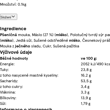
Množství: 0.1kg
Složení
Ingredience
Pšeničná
mouka, Máslo (27 %) (
mléko
), Polotučný tvrdý sýr p
(
mléko
), Jedlá sůl, Sušené odstředěné
mléko
, Česnekový práš
Mouka z
ječného
sladu, Cukr, Sušená pažitka
Výživové údaje
Běžné hodnoty
ve 100 g:
Energie:
2052 kJ/490 kca
Tuky:
23,8 g
z toho nasycené mastné kyseliny:
16,2 g
Sacharidy:
53,5 g
z toho cukry:
3,4 g
Vláknina:
3,3 g
Bílkoviny:
13,9 g
Sůl:
1,79 g
Informace o alergenech