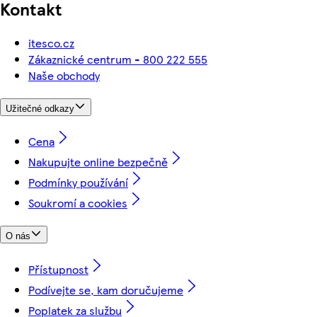
Kontakt
itesco.cz
Zákaznické centrum - 800 222 555
Naše obchody
Užitečné odkazy
Cena
Nakupujte online bezpečně
Podmínky používání
Soukromí a cookies
O nás
Přístupnost
Podívejte se, kam doručujeme
Poplatek za službu