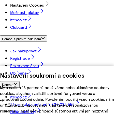
Nastavení Cookies
Možnosti platby
itesco.cz
Clubcard
Pomoc s prvním nákupem
Jak nakupovat
Registrace
Rezervace času
Oblíbené
Nastavení soukromí a cookies
Kontakt
My a našich 18 partnerů používáme nebo ukládáme soubory
cookies, abychom zajistili správné fungování webu a
itesco.cz
zpracovali osobní údaje. Povolením použití všech cookies nám
Zákaznické centrum - 800 222 555
umožníte zobrazovat například také personalizovanou
reklamu. V opačném případě zůstanou aktivní jen nezbytné
Naše obchody