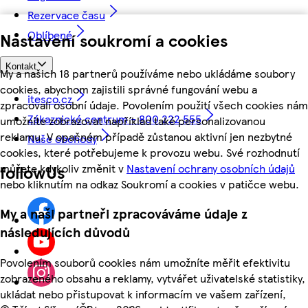
Rezervace času
Oblíbené
Nastavení soukromí a cookies
Kontakt
My a našich 18 partnerů používáme nebo ukládáme soubory
cookies, abychom zajistili správné fungování webu a
itesco.cz
zpracovali osobní údaje. Povolením použití všech cookies nám
Zákaznické centrum - 800 222 555
umožníte zobrazovat například také personalizovanou
reklamu. V opačném případě zůstanou aktivní jen nezbytné
Naše obchody
cookies, které potřebujeme k provozu webu. Své rozhodnutí
můžete kdykoliv změnit v
Nastavení ochrany osobních údajů
followUs
nebo kliknutím na odkaz Soukromí a cookies v patičce webu.
My a naši partneři zpracováváme údaje z
následujících důvodů
Povolením souborů cookies nám umožníte měřit efektivitu
zobrazeného obsahu a reklamy, vytvářet uživatelské statistiky,
ukládat nebo přistupovat k informacím ve vašem zařízení,