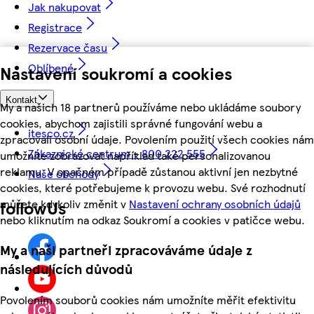
Jak nakupovat
Registrace
Rezervace času
Oblíbené
Nastavení soukromí a cookies
Kontakt
My a našich 18 partnerů používáme nebo ukládáme soubory
cookies, abychom zajistili správné fungování webu a
itesco.cz
zpracovali osobní údaje. Povolením použití všech cookies nám
Zákaznické centrum - 800 222 555
umožníte zobrazovat například také personalizovanou
reklamu. V opačném případě zůstanou aktivní jen nezbytné
Naše obchody
cookies, které potřebujeme k provozu webu. Své rozhodnutí
můžete kdykoliv změnit v
Nastavení ochrany osobních údajů
followUs
nebo kliknutím na odkaz Soukromí a cookies v patičce webu.
My a naši partneři zpracováváme údaje z
následujících důvodů
Povolením souborů cookies nám umožníte měřit efektivitu