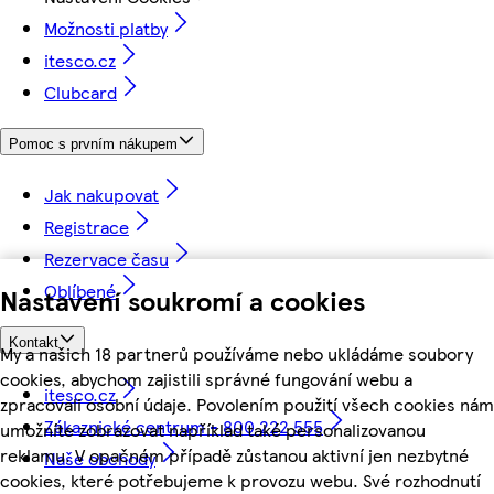
Možnosti platby
itesco.cz
Clubcard
Pomoc s prvním nákupem
Jak nakupovat
Registrace
Rezervace času
Oblíbené
Nastavení soukromí a cookies
Kontakt
My a našich 18 partnerů používáme nebo ukládáme soubory
cookies, abychom zajistili správné fungování webu a
itesco.cz
zpracovali osobní údaje. Povolením použití všech cookies nám
Zákaznické centrum - 800 222 555
umožníte zobrazovat například také personalizovanou
reklamu. V opačném případě zůstanou aktivní jen nezbytné
Naše obchody
cookies, které potřebujeme k provozu webu. Své rozhodnutí