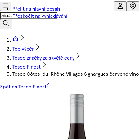
Přejít na hlavní obsah
Přeskočit na vyhledávání
Top výběr
Tesco značky za skvělé ceny
Tesco Finest
Tesco Côtes-du-Rhône Villages Signargues červené vín
Zpět na Tesco Finest