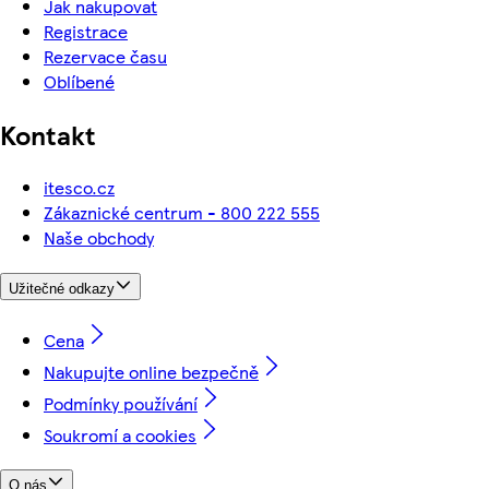
Jak nakupovat
Registrace
Rezervace času
Oblíbené
Kontakt
itesco.cz
Zákaznické centrum - 800 222 555
Naše obchody
Užitečné odkazy
Cena
Nakupujte online bezpečně
Podmínky používání
Soukromí a cookies
O nás