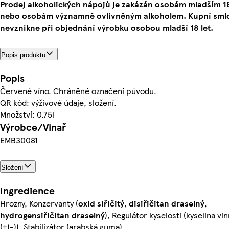
Prodej alkoholických nápojů je zakázán osobám mladším 18
nebo osobám významně ovlivněným alkoholem. Kupní sml
nevznikne při objednání výrobku osobou mladší 18 let.
Popis produktu
Popis
Červené víno. Chráněné označení původu.
QR kód: výživové údaje, složení.
Množství: 0.75l
Výrobce/Vinař
EMB30081
Složení
Ingredience
Hrozny, Konzervanty (
oxid siřičitý
,
disiřičitan draselný
,
hydrogensiřičitan draselný
), Regulátor kyselosti (kyselina vin
(+)-)), Stabilizátor (arabská guma)