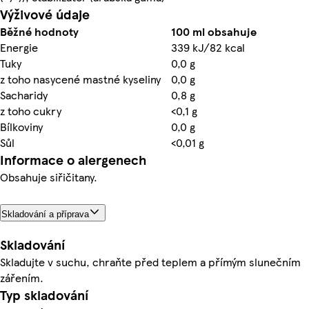
Výživové údaje
Běžné hodnoty
100 ml obsahuje
Energie
339 kJ/82 kcal
Tuky
0,0 g
z toho nasycené mastné kyseliny
0,0 g
Sacharidy
0,8 g
z toho cukry
<0,1 g
Bílkoviny
0,0 g
Sůl
<0,01 g
Informace o alergenech
Obsahuje siřičitany.
Skladování a příprava
Skladování
Skladujte v suchu, chraňte před teplem a přímým slunečním
zářením.
Typ skladování