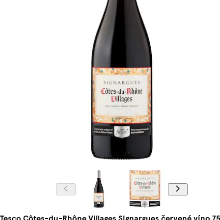
Tesco Côtes-du-Rhône Villages Signargues červené víno 7