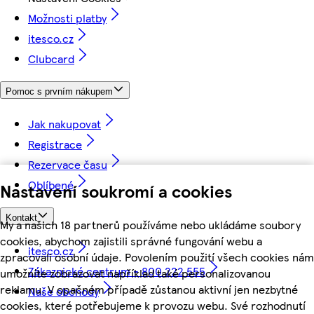
Možnosti platby
itesco.cz
Clubcard
Pomoc s prvním nákupem
Jak nakupovat
Registrace
Rezervace času
Oblíbené
Nastavení soukromí a cookies
Kontakt
My a našich 18 partnerů používáme nebo ukládáme soubory
cookies, abychom zajistili správné fungování webu a
itesco.cz
zpracovali osobní údaje. Povolením použití všech cookies nám
Zákaznické centrum - 800 222 555
umožníte zobrazovat například také personalizovanou
reklamu. V opačném případě zůstanou aktivní jen nezbytné
Naše obchody
cookies, které potřebujeme k provozu webu. Své rozhodnutí