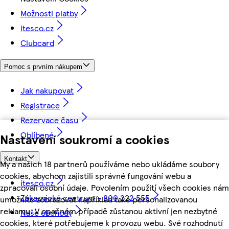
Možnosti platby
itesco.cz
Clubcard
Pomoc s prvním nákupem
Jak nakupovat
Registrace
Rezervace času
Oblíbené
Nastavení soukromí a cookies
Kontakt
My a našich 18 partnerů používáme nebo ukládáme soubory
cookies, abychom zajistili správné fungování webu a
itesco.cz
zpracovali osobní údaje. Povolením použití všech cookies nám
Zákaznické centrum - 800 222 555
umožníte zobrazovat například také personalizovanou
reklamu. V opačném případě zůstanou aktivní jen nezbytné
Naše obchody
cookies, které potřebujeme k provozu webu. Své rozhodnutí