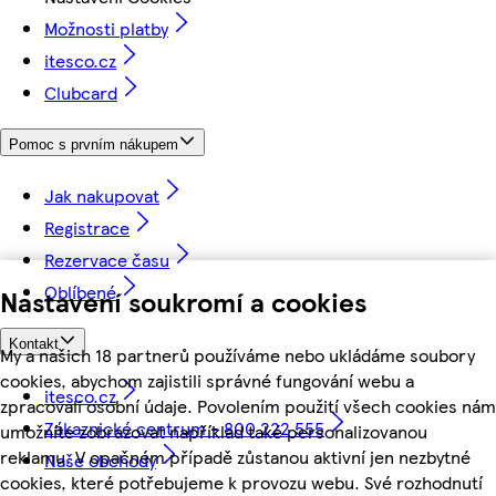
Možnosti platby
itesco.cz
Clubcard
Pomoc s prvním nákupem
Jak nakupovat
Registrace
Rezervace času
Oblíbené
Nastavení soukromí a cookies
Kontakt
My a našich 18 partnerů používáme nebo ukládáme soubory
cookies, abychom zajistili správné fungování webu a
itesco.cz
zpracovali osobní údaje. Povolením použití všech cookies nám
Zákaznické centrum - 800 222 555
umožníte zobrazovat například také personalizovanou
reklamu. V opačném případě zůstanou aktivní jen nezbytné
Naše obchody
cookies, které potřebujeme k provozu webu. Své rozhodnutí