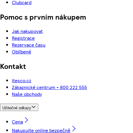
Clubcard
Pomoc s prvním nákupem
Jak nakupovat
Registrace
Rezervace času
Oblíbené
Kontakt
itesco.cz
Zákaznické centrum - 800 222 555
Naše obchody
Užitečné odkazy
Cena
Nakupujte online bezpečně