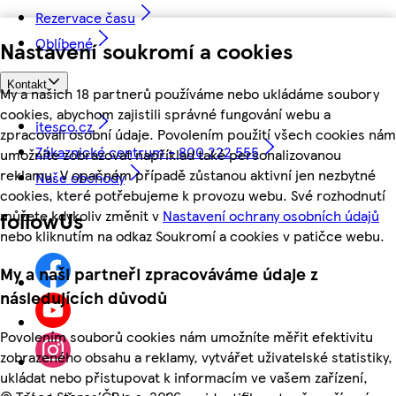
Rezervace času
Oblíbené
Nastavení soukromí a cookies
Kontakt
My a našich 18 partnerů používáme nebo ukládáme soubory
cookies, abychom zajistili správné fungování webu a
itesco.cz
zpracovali osobní údaje. Povolením použití všech cookies nám
Zákaznické centrum - 800 222 555
umožníte zobrazovat například také personalizovanou
reklamu. V opačném případě zůstanou aktivní jen nezbytné
Naše obchody
cookies, které potřebujeme k provozu webu. Své rozhodnutí
můžete kdykoliv změnit v
Nastavení ochrany osobních údajů
followUs
nebo kliknutím na odkaz Soukromí a cookies v patičce webu.
My a naši partneři zpracováváme údaje z
následujících důvodů
Povolením souborů cookies nám umožníte měřit efektivitu
zobrazeného obsahu a reklamy, vytvářet uživatelské statistiky,
ukládat nebo přistupovat k informacím ve vašem zařízení,