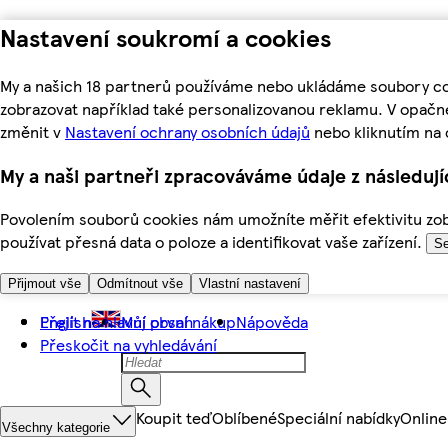
Nastavení soukromí a cookies
My a našich 18 partnerů používáme nebo ukládáme soubory coo
zobrazovat například také personalizovanou reklamu. V opačn
změnit v
Nastavení ochrany osobních údajů
nebo kliknutím na 
My a naši partneři zpracováváme údaje z následuj
Povolením souborů cookies nám umožníte měřit efektivitu zobr
používat přesná data o poloze a identifikovat vaše zařízení.
Se
Přijmout vše
Odmítnout vše
Vlastní nastavení
Přejít na hlavní obsah
English
Můj první nákup
Nápověda
Přeskočit na vyhledávání
Koupit teď
Oblíbené
Speciální nabídky
Online
Všechny kategorie