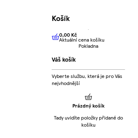
Košík
0,00 Kč
Aktuální cena košíku
0,00 Kč
Aktuální cena košíku
Pokladna
Váš košík
Vyberte službu, která je pro Vás
nejvhodnější
Prázdný košík
Tady uvidíte položky přidané do
košíku