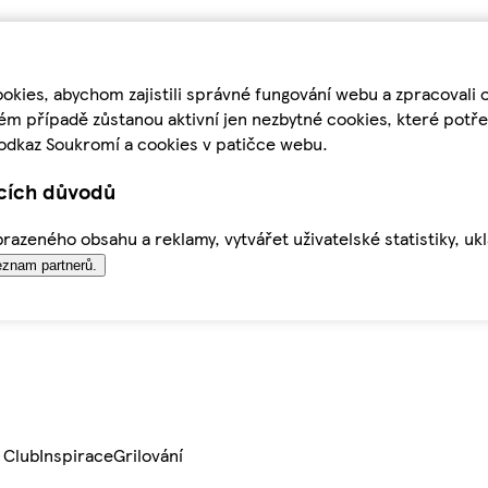
kies, abychom zajistili správné fungování webu a zpracovali 
ém případě zůstanou aktivní jen nezbytné cookies, které pot
odkaz Soukromí a cookies v patičce webu.
ících důvodů
azeného obsahu a reklamy, vytvářet uživatelské statistiky, uk
znam partnerů.
 Club
Inspirace
Grilování