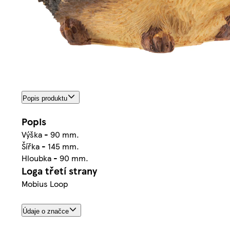
Popis produktu
Popis
Výška - 90 mm.
Šířka - 145 mm.
Hloubka - 90 mm.
Loga třetí strany
Mobius Loop
Údaje o značce