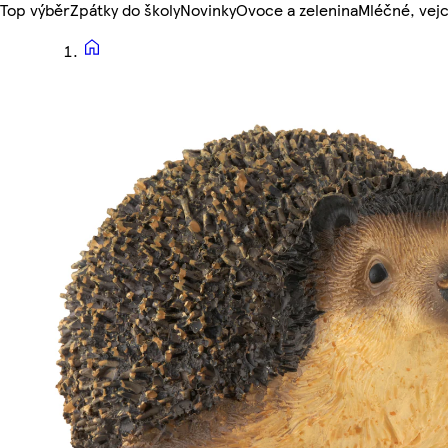
Top výběr
Zpátky do školy
Novinky
Ovoce a zelenina
Mléčné, vejc