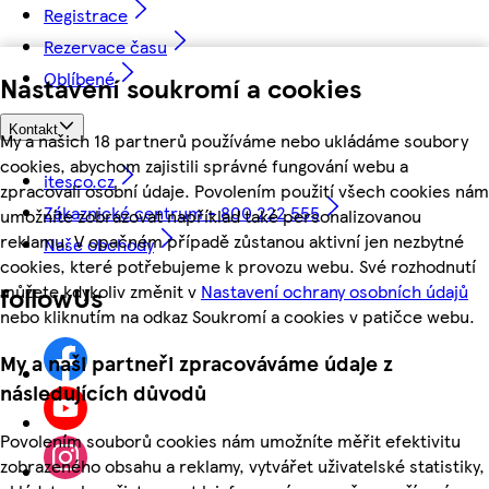
Registrace
Rezervace času
Oblíbené
Nastavení soukromí a cookies
Kontakt
My a našich 18 partnerů používáme nebo ukládáme soubory
cookies, abychom zajistili správné fungování webu a
itesco.cz
zpracovali osobní údaje. Povolením použití všech cookies nám
Zákaznické centrum - 800 222 555
umožníte zobrazovat například také personalizovanou
reklamu. V opačném případě zůstanou aktivní jen nezbytné
Naše obchody
cookies, které potřebujeme k provozu webu. Své rozhodnutí
můžete kdykoliv změnit v
Nastavení ochrany osobních údajů
followUs
nebo kliknutím na odkaz Soukromí a cookies v patičce webu.
My a naši partneři zpracováváme údaje z
následujících důvodů
Povolením souborů cookies nám umožníte měřit efektivitu
zobrazeného obsahu a reklamy, vytvářet uživatelské statistiky,