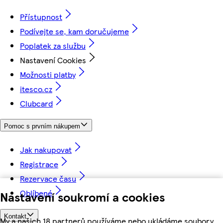
Přístupnost
Podívejte se, kam doručujeme
Poplatek za službu
Nastavení Cookies
Možnosti platby
itesco.cz
Clubcard
Pomoc s prvním nákupem
Jak nakupovat
Registrace
Rezervace času
Oblíbené
Nastavení soukromí a cookies
Kontakt
My a našich 18 partnerů používáme nebo ukládáme soubory