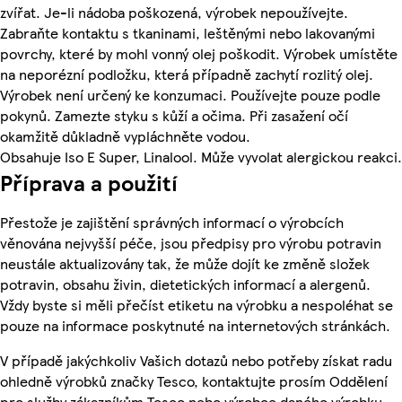
zvířat. Je-li nádoba poškozená, výrobek nepoužívejte.
Zabraňte kontaktu s tkaninami, leštěnými nebo lakovanými
povrchy, které by mohl vonný olej poškodit. Výrobek umístěte
na neporézní podložku, která případně zachytí rozlitý olej.
Výrobek není určený ke konzumaci. Používejte pouze podle
pokynů. Zamezte styku s kůží a očima. Při zasažení očí
okamžitě důkladně vypláchněte vodou.
Obsahuje Iso E Super, Linalool. Může vyvolat alergickou reakci.
Příprava a použití
Přestože je zajištění správných informací o výrobcích
věnována nejvyšší péče, jsou předpisy pro výrobu potravin
neustále aktualizovány tak, že může dojít ke změně složek
potravin, obsahu živin, dietetických informací a alergenů.
Vždy byste si měli přečíst etiketu na výrobku a nespoléhat se
pouze na informace poskytnuté na internetových stránkách.
V případě jakýchkoliv Vašich dotazů nebo potřeby získat radu
ohledně výrobků značky Tesco, kontaktujte prosím Oddělení
pro služby zákazníkům Tesco nebo výrobce daného výrobku,