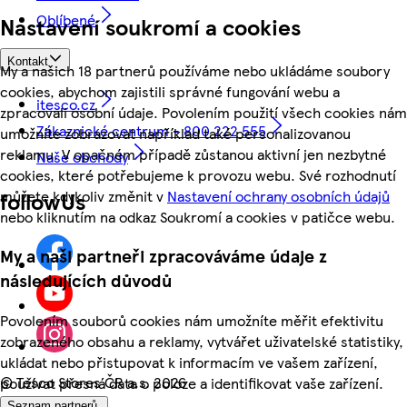
Oblíbené
Nastavení soukromí a cookies
Kontakt
My a našich 18 partnerů používáme nebo ukládáme soubory
cookies, abychom zajistili správné fungování webu a
itesco.cz
zpracovali osobní údaje. Povolením použití všech cookies nám
Zákaznické centrum - 800 222 555
umožníte zobrazovat například také personalizovanou
reklamu. V opačném případě zůstanou aktivní jen nezbytné
Naše obchody
cookies, které potřebujeme k provozu webu. Své rozhodnutí
můžete kdykoliv změnit v
Nastavení ochrany osobních údajů
followUs
nebo kliknutím na odkaz Soukromí a cookies v patičce webu.
My a naši partneři zpracováváme údaje z
následujících důvodů
Povolením souborů cookies nám umožníte měřit efektivitu
zobrazeného obsahu a reklamy, vytvářet uživatelské statistiky,
ukládat nebo přistupovat k informacím ve vašem zařízení,
©
Tesco Stores ČR a.s. 2026
používat přesná data o poloze a identifikovat vaše zařízení.
Seznam partnerů.