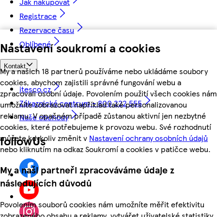
Jak nakupovat
Registrace
Rezervace času
Oblíbené
Nastavení soukromí a cookies
Kontakt
My a našich 18 partnerů používáme nebo ukládáme soubory
cookies, abychom zajistili správné fungování webu a
itesco.cz
zpracovali osobní údaje. Povolením použití všech cookies nám
Zákaznické centrum - 800 222 555
umožníte zobrazovat například také personalizovanou
reklamu. V opačném případě zůstanou aktivní jen nezbytné
Naše obchody
cookies, které potřebujeme k provozu webu. Své rozhodnutí
můžete kdykoliv změnit v
Nastavení ochrany osobních údajů
followUs
nebo kliknutím na odkaz Soukromí a cookies v patičce webu.
My a naši partneři zpracováváme údaje z
následujících důvodů
Povolením souborů cookies nám umožníte měřit efektivitu
zobrazeného obsahu a reklamy, vytvářet uživatelské statistiky,