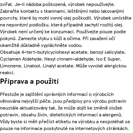
zvířat. Je-li nádoba poškozená, výrobek nepoužívejte.
Zabraňte kontaktu s tkaninami, leštěnými nebo lakovanými
povrchy, které by mohl vonný olej poškodit. Výrobek umístěte
na neporézní podložku, která případně zachytí rozlitý olej.
Výrobek není určený ke konzumaci. Používejte pouze podle
pokynů. Zamezte styku s kůží a očima. Při zasažení očí
okamžitě důkladně vypláchněte vodou.
Obsahuje 4-tert-butylcyclohexyl acetate, benzyl salicylate,
Cyclamen Aldehyde, Hexyl cinnam-aldehyde, Iso E Super,
Limonene, Linalool, Linalyl acetate. Může vyvolat alergickou
reakci.
Příprava a použití
Přestože je zajištění správných informací o výrobcích
věnována nejvyšší péče, jsou předpisy pro výrobu potravin
neustále aktualizovány tak, že může dojít ke změně složek
potravin, obsahu živin, dietetických informací a alergenů.
Vždy byste si měli přečíst etiketu na výrobku a nespoléhat se
pouze na informace poskytnuté na internetových stránkách.