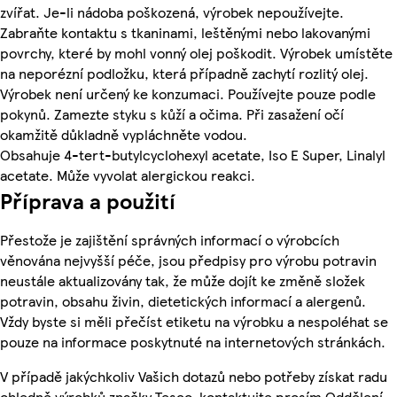
zvířat. Je-li nádoba poškozená, výrobek nepoužívejte.
Zabraňte kontaktu s tkaninami, leštěnými nebo lakovanými
povrchy, které by mohl vonný olej poškodit. Výrobek umístěte
na neporézní podložku, která případně zachytí rozlitý olej.
Výrobek není určený ke konzumaci. Používejte pouze podle
pokynů. Zamezte styku s kůží a očima. Při zasažení očí
okamžitě důkladně vypláchněte vodou.
Obsahuje 4-tert-butylcyclohexyl acetate, Iso E Super, Linalyl
acetate. Může vyvolat alergickou reakci.
Příprava a použití
Přestože je zajištění správných informací o výrobcích
věnována nejvyšší péče, jsou předpisy pro výrobu potravin
neustále aktualizovány tak, že může dojít ke změně složek
potravin, obsahu živin, dietetických informací a alergenů.
Vždy byste si měli přečíst etiketu na výrobku a nespoléhat se
pouze na informace poskytnuté na internetových stránkách.
V případě jakýchkoliv Vašich dotazů nebo potřeby získat radu
ohledně výrobků značky Tesco, kontaktujte prosím Oddělení