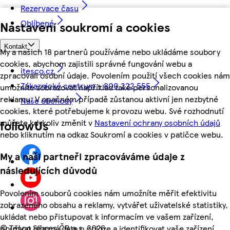
Rezervace času
Oblíbené
Nastavení soukromí a cookies
Kontakt
My a našich 18 partnerů používáme nebo ukládáme soubory
cookies, abychom zajistili správné fungování webu a
itesco.cz
zpracovali osobní údaje. Povolením použití všech cookies nám
Zákaznické centrum - 800 222 555
umožníte zobrazovat například také personalizovanou
reklamu. V opačném případě zůstanou aktivní jen nezbytné
Naše obchody
cookies, které potřebujeme k provozu webu. Své rozhodnutí
můžete kdykoliv změnit v
Nastavení ochrany osobních údajů
followUs
nebo kliknutím na odkaz Soukromí a cookies v patičce webu.
My a naši partneři zpracováváme údaje z
následujících důvodů
Povolením souborů cookies nám umožníte měřit efektivitu
zobrazeného obsahu a reklamy, vytvářet uživatelské statistiky,
ukládat nebo přistupovat k informacím ve vašem zařízení,
©
Tesco Stores ČR a.s. 2026
používat přesná data o poloze a identifikovat vaše zařízení.