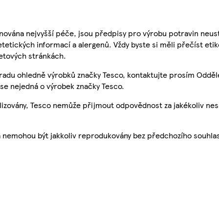
nována nejvyšší péče, jsou předpisy pro výrobu potravin neust
etetických informací a alergenů. Vždy byste si měli přečíst eti
etových stránkách.
 radu ohledně výrobků značky Tesco, kontaktujte prosím Odděl
se nejedná o výrobek značky Tesco.
ualizovány, Tesco nemůže přijmout odpovědnost za jakékoliv ne
a nemohou být jakkoliv reprodukovány bez předchozího souhla