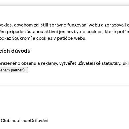
kies, abychom zajistili správné fungování webu a zpracovali 
ém případě zůstanou aktivní jen nezbytné cookies, které pot
odkaz Soukromí a cookies v patičce webu.
ících důvodů
azeného obsahu a reklamy, vytvářet uživatelské statistiky, uk
znam partnerů.
 Club
Inspirace
Grilování