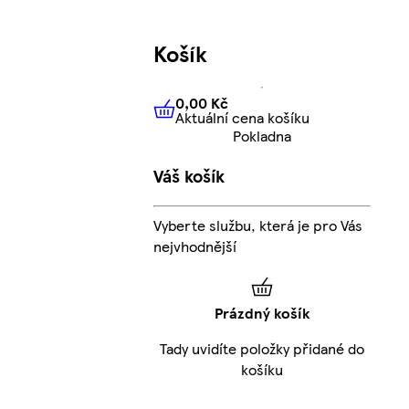
Košík
0,00 Kč
Aktuální cena košíku
0,00 Kč
Aktuální cena košíku
Pokladna
Váš košík
Vyberte službu, která je pro Vás
nejvhodnější
Prázdný košík
Tady uvidíte položky přidané do
košíku