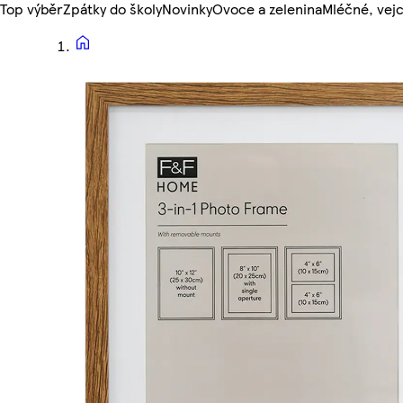
Top výběr
Zpátky do školy
Novinky
Ovoce a zelenina
Mléčné, vejc