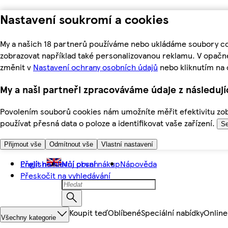
Nastavení soukromí a cookies
My a našich 18 partnerů používáme nebo ukládáme soubory coo
zobrazovat například také personalizovanou reklamu. V opačn
změnit v
Nastavení ochrany osobních údajů
nebo kliknutím na 
My a naši partneři zpracováváme údaje z následuj
Povolením souborů cookies nám umožníte měřit efektivitu zobr
používat přesná data o poloze a identifikovat vaše zařízení.
Se
Přijmout vše
Odmítnout vše
Vlastní nastavení
Přejít na hlavní obsah
English
Můj první nákup
Nápověda
Přeskočit na vyhledávání
Koupit teď
Oblíbené
Speciální nabídky
Online
Všechny kategorie