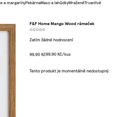
e a margaríny
Pekárna
Maso a lahůdky
Mražené
Trvanlivé
F&F Home Mango Wood rámeček
Zatím žádné hodnocení
99,90 Kč/kus
99,90 Kč
Tento produkt je momentálně nedostupný.