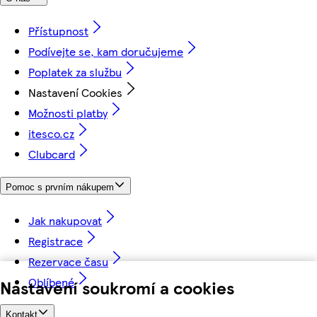
Přístupnost
Podívejte se, kam doručujeme
Poplatek za službu
Nastavení Cookies
Možnosti platby
itesco.cz
Clubcard
Pomoc s prvním nákupem
Jak nakupovat
Registrace
Rezervace času
Oblíbené
Nastavení soukromí a cookies
Kontakt