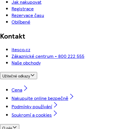
Jak nakupovat
Registrace
Rezervace času
Oblíbené
Kontakt
itesco.cz
Zákaznické centrum - 800 222 555
Naše obchody
Užitečné odkazy
Cena
Nakupujte online bezpečně
Podmínky používání
Soukromí a cookies
O nás