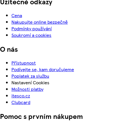
Užitečné odkazy
Cena
Nakupujte online bezpečně
Podmínky používání
Soukromí a cookies
O nás
Přístupnost
Podívejte se, kam doručujeme
Poplatek za službu
Nastavení Cookies
Možnosti platby
itesco.cz
Clubcard
Pomoc s prvním nákupem