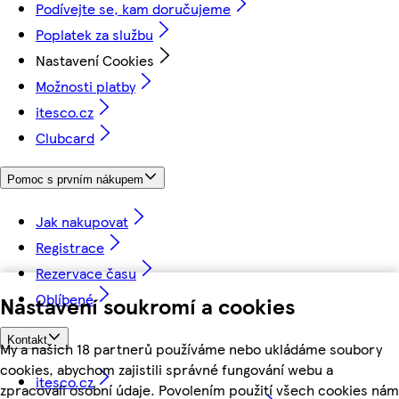
Podívejte se, kam doručujeme
Poplatek za službu
Nastavení Cookies
Možnosti platby
itesco.cz
Clubcard
Pomoc s prvním nákupem
Jak nakupovat
Registrace
Rezervace času
Oblíbené
Nastavení soukromí a cookies
Kontakt
My a našich 18 partnerů používáme nebo ukládáme soubory
cookies, abychom zajistili správné fungování webu a
itesco.cz
zpracovali osobní údaje. Povolením použití všech cookies nám