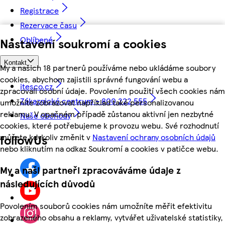
Registrace
Rezervace času
Oblíbené
Nastavení soukromí a cookies
Kontakt
My a našich 18 partnerů používáme nebo ukládáme soubory
cookies, abychom zajistili správné fungování webu a
itesco.cz
zpracovali osobní údaje. Povolením použití všech cookies nám
Zákaznické centrum - 800 222 555
umožníte zobrazovat například také personalizovanou
reklamu. V opačném případě zůstanou aktivní jen nezbytné
Naše obchody
cookies, které potřebujeme k provozu webu. Své rozhodnutí
můžete kdykoliv změnit v
Nastavení ochrany osobních údajů
followUs
nebo kliknutím na odkaz Soukromí a cookies v patičce webu.
My a naši partneři zpracováváme údaje z
následujících důvodů
Povolením souborů cookies nám umožníte měřit efektivitu
zobrazeného obsahu a reklamy, vytvářet uživatelské statistiky,