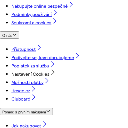
Nakupujte online bezpečně
Podmínky používání
Soukromí a cookies
O nás
Přístupnost
Podívejte se, kam doručujeme
Poplatek za službu
Nastavení Cookies
Možnosti platby
itesco.cz
Clubcard
Pomoc s prvním nákupem
Jak nakupovat