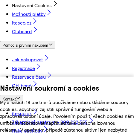
Nastavení Cookies
Možnosti platby
itesco.cz
Clubcard
Pomoc s prvním nákupem
Jak nakupovat
Registrace
Rezervace času
Oblíbené
Nastavení soukromí a cookies
Kontakt
My a našich 18 partnerů používáme nebo ukládáme soubory
cookies, abychom zajistili správné fungování webu a
itesco.cz
zpracovali osobní údaje. Povolením použití všech cookies nám
Zákaznické centrum - 800 222 555
umožníte zobrazovat například také personalizovanou
reklamu. V opačném případě zůstanou aktivní jen nezbytné
Naše obchody