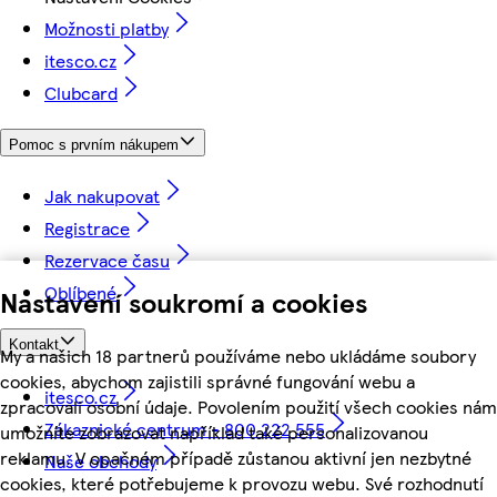
Možnosti platby
itesco.cz
Clubcard
Pomoc s prvním nákupem
Jak nakupovat
Registrace
Rezervace času
Oblíbené
Nastavení soukromí a cookies
Kontakt
My a našich 18 partnerů používáme nebo ukládáme soubory
cookies, abychom zajistili správné fungování webu a
itesco.cz
zpracovali osobní údaje. Povolením použití všech cookies nám
Zákaznické centrum - 800 222 555
umožníte zobrazovat například také personalizovanou
reklamu. V opačném případě zůstanou aktivní jen nezbytné
Naše obchody
cookies, které potřebujeme k provozu webu. Své rozhodnutí