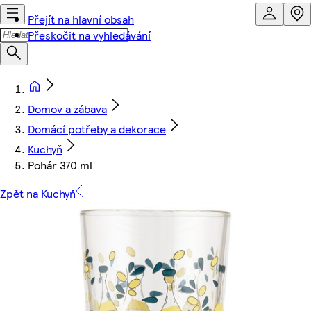
Přejít na hlavní obsah
Přeskočit na vyhledávání
Domov a zábava
Domácí potřeby a dekorace
Kuchyň
Pohár 370 ml
Zpět na Kuchyň