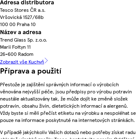
Adresa distributora
Tesco Stores ČR a.s.
Vršovická 1527/68b
100 00 Praha 10
Název a adresa
Trend Glass Sp. z.o.o.
Marii Fołtyn 11
26-600 Radom
Zobrazit vše Kuchyň
Příprava a použití
Přestože je zajištění správných informací o výrobcích
věnována nejvyšší péče, jsou předpisy pro výrobu potravin
neustále aktualizovány tak, že může dojít ke změně složek
potravin, obsahu živin, dietetických informací a alergenů.
Vždy byste si měli přečíst etiketu na výrobku a nespoléhat se
pouze na informace poskytnuté na internetových stránkách.
V případě jakýchkoliv Vašich dotazů nebo potřeby získat radu