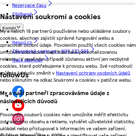
Rezervace času
Oblíbené
Nastavení soukromí a cookies
Kontakt
My a našich 18 partnerů používáme nebo ukládáme soubory
cookies, abychom zajistili správné fungování webu a
itesco.cz
zpracovali osobní údaje. Povolením použití všech cookies nám
Zákaznické centrum - 800 222 555
umožníte zobrazovat například také personalizovanou
reklamu. V opačném případě zůstanou aktivní jen nezbytné
Naše obchody
cookies, které potřebujeme k provozu webu. Své rozhodnutí
můžete kdykoliv změnit v
Nastavení ochrany osobních údajů
followUs
nebo kliknutím na odkaz Soukromí a cookies v patičce webu.
My a naši partneři zpracováváme údaje z
následujících důvodů
Povolením souborů cookies nám umožníte měřit efektivitu
zobrazeného obsahu a reklamy, vytvářet uživatelské statistiky,
ukládat nebo přistupovat k informacím ve vašem zařízení,
©
Tesco Stores ČR a.s. 2026
používat přesná data o poloze a identifikovat vaše zařízení.