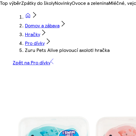
Top výběr
Zpátky do školy
Novinky
Ovoce a zelenina
Mléčné, vejc
Domov a zábava
Hračky
Pro dívky
Zuru Pets Alive plovoucí axolotl hračka
Zpět na Pro dívky