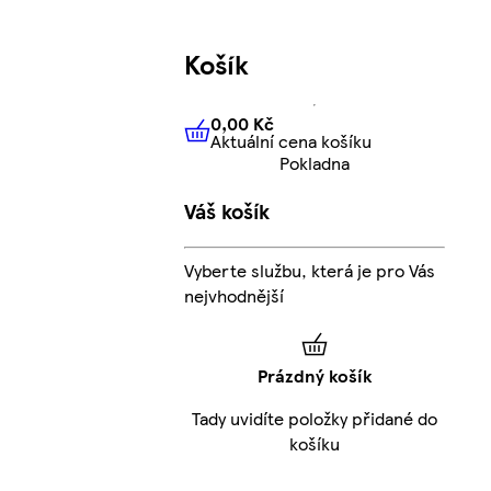
Košík
0,00 Kč
Aktuální cena košíku
0,00 Kč
Aktuální cena košíku
Pokladna
Váš košík
Vyberte službu, která je pro Vás
nejvhodnější
Prázdný košík
Tady uvidíte položky přidané do
košíku