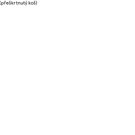
(přeškrtnutý koš)