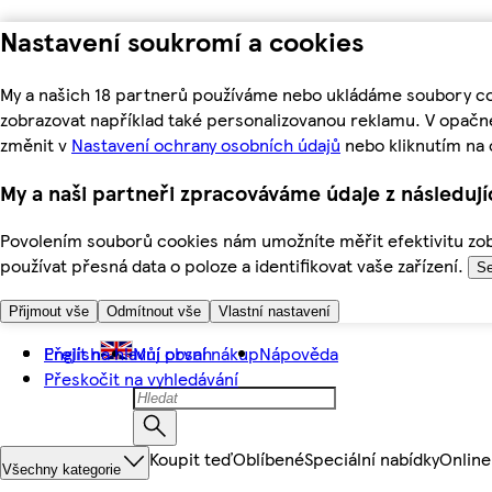
Nastavení soukromí a cookies
My a našich 18 partnerů používáme nebo ukládáme soubory coo
zobrazovat například také personalizovanou reklamu. V opačn
změnit v
Nastavení ochrany osobních údajů
nebo kliknutím na 
My a naši partneři zpracováváme údaje z následuj
Povolením souborů cookies nám umožníte měřit efektivitu zobr
používat přesná data o poloze a identifikovat vaše zařízení.
Se
Přijmout vše
Odmítnout vše
Vlastní nastavení
Přejít na hlavní obsah
English
Můj první nákup
Nápověda
Přeskočit na vyhledávání
Koupit teď
Oblíbené
Speciální nabídky
Online
Všechny kategorie