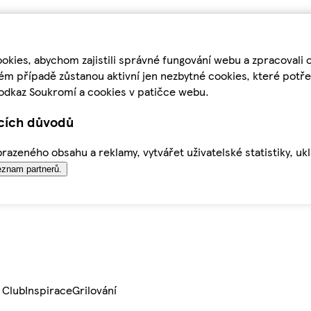
kies, abychom zajistili správné fungování webu a zpracovali 
ém případě zůstanou aktivní jen nezbytné cookies, které pot
odkaz Soukromí a cookies v patičce webu.
ících důvodů
azeného obsahu a reklamy, vytvářet uživatelské statistiky, uk
znam partnerů.
 Club
Inspirace
Grilování