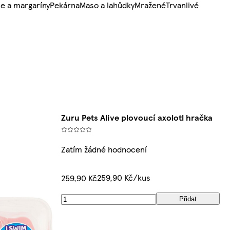
e a margaríny
Pekárna
Maso a lahůdky
Mražené
Trvanlivé
Zuru Pets Alive plovoucí axolotl hračka
Zatím žádné hodnocení
259,90 Kč/kus
259,90 Kč
Přidat