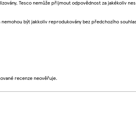
ualizovány, Tesco nemůže přijmout odpovědnost za jakékoliv ne
a nemohou být jakkoliv reprodukovány bez předchozího souhla
ikované recenze neověřuje.