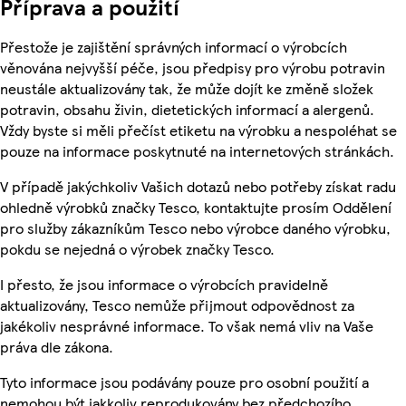
Příprava a použití
Přestože je zajištění správných informací o výrobcích
věnována nejvyšší péče, jsou předpisy pro výrobu potravin
neustále aktualizovány tak, že může dojít ke změně složek
potravin, obsahu živin, dietetických informací a alergenů.
Vždy byste si měli přečíst etiketu na výrobku a nespoléhat se
pouze na informace poskytnuté na internetových stránkách.
V případě jakýchkoliv Vašich dotazů nebo potřeby získat radu
ohledně výrobků značky Tesco, kontaktujte prosím Oddělení
pro služby zákazníkům Tesco nebo výrobce daného výrobku,
pokdu se nejedná o výrobek značky Tesco.
I přesto, že jsou informace o výrobcích pravidelně
aktualizovány, Tesco nemůže přijmout odpovědnost za
jakékoliv nesprávné informace. To však nemá vliv na Vaše
práva dle zákona.
Tyto informace jsou podávány pouze pro osobní použití a
nemohou být jakkoliv reprodukovány bez předchozího