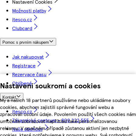
Nastavení Cookies
Možnosti platby
itesco.cz
Clubcard
Pomoc s prvním nákupem
Jak nakupovat
Registrace
Rezervace času
Oblíbené
Nastavení soukromí a cookies
Kontakt
My a našich 18 partnerů používáme nebo ukládáme soubory
cookies, abychom zajistili správné fungování webu a
itesco.cz
zpracovali osobní údaje. Povolením použití všech cookies nám
Zákaznické centrum - 800 222 555
umožníte zobrazovat například také personalizovanou
reklamu. V opačném případě zůstanou aktivní jen nezbytné
Naše obchody
cookies, které potřebujeme k provozu webu. Své rozhodnutí