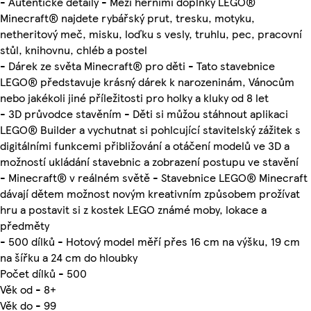
- Autentické detaily - Mezi herními doplňky LEGO®
Minecraft® najdete rybářský prut, tresku, motyku,
netheritový meč, misku, loďku s vesly, truhlu, pec, pracovní
stůl, knihovnu, chléb a postel
- Dárek ze světa Minecraft® pro děti - Tato stavebnice
LEGO® představuje krásný dárek k narozeninám, Vánocům
nebo jakékoli jiné příležitosti pro holky a kluky od 8 let
- 3D průvodce stavěním - Děti si můžou stáhnout aplikaci
LEGO® Builder a vychutnat si pohlcující stavitelský zážitek s
digitálními funkcemi přibližování a otáčení modelů ve 3D a
možností ukládání stavebnic a zobrazení postupu ve stavění
- Minecraft® v reálném světě - Stavebnice LEGO® Minecraft
dávají dětem možnost novým kreativním způsobem prožívat
hru a postavit si z kostek LEGO známé moby, lokace a
předměty
- 500 dílků - Hotový model měří přes 16 cm na výšku, 19 cm
na šířku a 24 cm do hloubky
Počet dílků - 500
Věk od - 8+
Věk do - 99