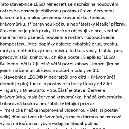
Tato stavebnice LEGO Minecraft se nachází na houbovém
ostrově a obsahuje oblíbenou postavu Steva, červenou
krávomůrku, malou červenou krávomůrku, hnědou
krávomůrku, tříbarevnou kočku a nepřátelský létající přízrak.
Stavebnice je plná prvky, které se objevují ve hře, včetně
malé farmy s pšenicí, houbami a rostliny rostoucí vedle
kompostéru. Mezi doplňky najdete rybářský prut, tresku,
motyku, netheritový meč, misku, loďku s vesly, truhlu, pec,
pracovní stůl, knihovnu, chléb a postel. S aplikací LEGO
Builder si děti užijí ještě větší porci zábavy. Umožní jim na
jejich zařízení přibližovat a otáčet modely ve 3D.
- Stavebnice LEGO® Minecraft® pro děti - Krávomůrčí
domek je plný funkcí a postav pro holky i kluky od 8 let
- Figurky z Minecraftu - Součástí je Steve, červená
krávomůrka, malá červená krávomůrka, hnědá krávomůrka,
tříbarevná kočka a nepřátelský létající přízrak
- Praktická hračka inspirovaná videohrou - Děti si postaví
velký dům ve tvaru krávomůrky s malou farmou na ostrově,
vyrazí na loďce na ryby a vydají se hledat poklad