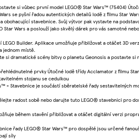
postavte si vůbec první model LEGO® Star Wars™ (75404) Útočn
ars se pyšní řadou autentických detailů lodě z filmu Star Wars:
a obohacující stavebnice. Svůj výtvor pak vystavte na podstav
O Star Wars a poslouží jako skvělý dárek pro vás samotné nebo
cí LEGO Builder. Aplikace umožňuje přibližovat a otáčet 3D ve
na jednom místě.
ňte si dramatické scény bitvy o planetu Geonosis a postavte s
řehlédnutelné prvky Útočné lodě třídy Acclamator z filmu Star
stavitelném stojanu se cedulkou
s™ - Stavebnice je součástí sběratelské řady sestavitelných m
dělejte radost sobě nebo darujte tuto LEGO® stavebnici pro 
ňuje během stavění přibližovat a otáčet digitální verzi pro
avebnice řady LEGO® Star Wars™ pro dospělé jsou určené fano
ají síly