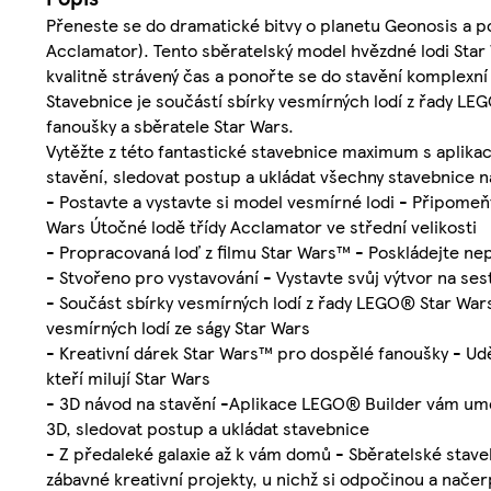
Přeneste se do dramatické bitvy o planetu Geonosis a 
Acclamator). Tento sběratelský model hvězdné lodi Star W
kvalitně strávený čas a ponořte se do stavění komplexní 
Stavebnice je součástí sbírky vesmírných lodí z řady LEG
fanoušky a sběratele Star Wars.
Vytěžte z této fantastické stavebnice maximum s aplika
stavění, sledovat postup a ukládat všechny stavebnice 
- Postavte a vystavte si model vesmírné lodi - Připome
Wars Útočné lodě třídy Acclamator ve střední velikosti
- Propracovaná loď z filmu Star Wars™ - Poskládejte nep
- Stvořeno pro vystavování - Vystavte svůj výtvor na se
- Součást sbírky vesmírných lodí z řady LEGO® Star War
vesmírných lodí ze ságy Star Wars
- Kreativní dárek Star Wars™ pro dospělé fanoušky - U
kteří milují Star Wars
- 3D návod na stavění -Aplikace LEGO® Builder vám umož
3D, sledovat postup a ukládat stavebnice
- Z předaleké galaxie až k vám domů - Sběratelské st
zábavné kreativní projekty, u nichž si odpočinou a načerp