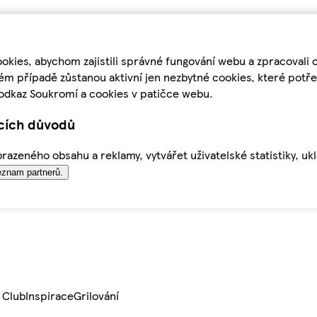
kies, abychom zajistili správné fungování webu a zpracovali 
ém případě zůstanou aktivní jen nezbytné cookies, které pot
odkaz Soukromí a cookies v patičce webu.
ících důvodů
azeného obsahu a reklamy, vytvářet uživatelské statistiky, uk
znam partnerů.
 Club
Inspirace
Grilování