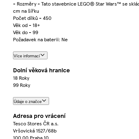
- Rozměry - Tato stavebnice LEGO® Star Wars™ se skládá
cm na šířku
Počet dílků - 450
Věk od - 18+
Věk do - 99
Požadavek na baterii: Ne
Více informací
Dolní věková hranice
18 Roky
99 Roky
Údaje o značce
Adresa pro vrácení
Tesco Stores ČR a.s.
Vršovická 1527/68b
100 00 Praha 10