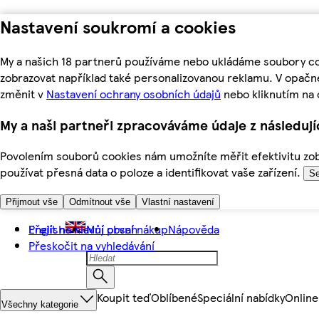
Nastavení soukromí a cookies
My a našich 18 partnerů používáme nebo ukládáme soubory coo
zobrazovat například také personalizovanou reklamu. V opačn
změnit v
Nastavení ochrany osobních údajů
nebo kliknutím na 
My a naši partneři zpracováváme údaje z následuj
Povolením souborů cookies nám umožníte měřit efektivitu zobr
používat přesná data o poloze a identifikovat vaše zařízení.
Se
Přijmout vše
Odmítnout vše
Vlastní nastavení
Přejít na hlavní obsah
English
Můj první nákup
Nápověda
Přeskočit na vyhledávání
Koupit teď
Oblíbené
Speciální nabídky
Online
Všechny kategorie