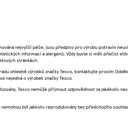
nována nejvyšší péče, jsou předpisy pro výrobu potravin neust
etetických informací a alergenů. Vždy byste si měli přečíst eti
etových stránkách.
 radu ohledně výrobků značky Tesco, kontaktujte prosím Odděl
se nejedná o výrobek značky Tesco.
ualizovány, Tesco nemůže přijmout odpovědnost za jakékoliv ne
a nemohou být jakkoliv reprodukovány bez předchozího souhla