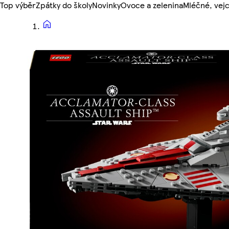
Top výběr
Zpátky do školy
Novinky
Ovoce a zelenina
Mléčné, vejc