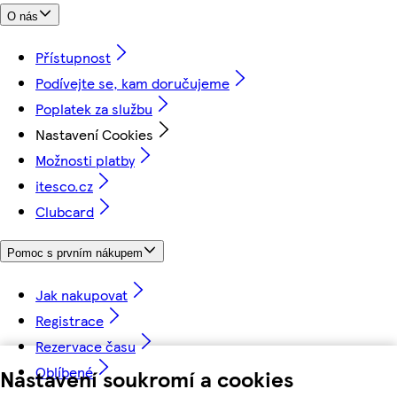
O nás
Přístupnost
Podívejte se, kam doručujeme
Poplatek za službu
Nastavení Cookies
Možnosti platby
itesco.cz
Clubcard
Pomoc s prvním nákupem
Jak nakupovat
Registrace
Rezervace času
Oblíbené
Nastavení soukromí a cookies