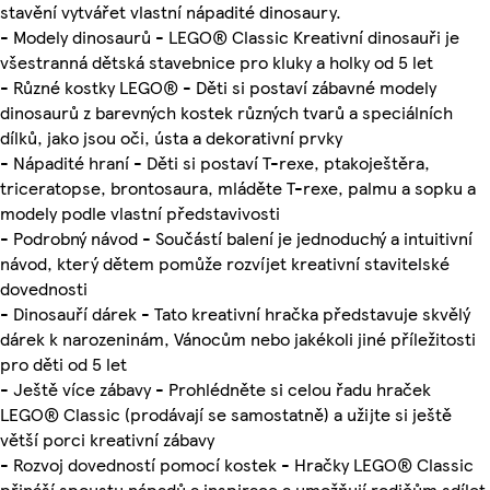
stavění vytvářet vlastní nápadité dinosaury.
- Modely dinosaurů - LEGO® Classic Kreativní dinosauři je
všestranná dětská stavebnice pro kluky a holky od 5 let
- Různé kostky LEGO® - Děti si postaví zábavné modely
dinosaurů z barevných kostek různých tvarů a speciálních
dílků, jako jsou oči, ústa a dekorativní prvky
- Nápadité hraní - Děti si postaví T-rexe, ptakoještěra,
triceratopse, brontosaura, mláděte T-rexe, palmu a sopku a
modely podle vlastní představivosti
- Podrobný návod - Součástí balení je jednoduchý a intuitivní
návod, který dětem pomůže rozvíjet kreativní stavitelské
dovednosti
- Dinosauří dárek - Tato kreativní hračka představuje skvělý
dárek k narozeninám, Vánocům nebo jakékoli jiné příležitosti
pro děti od 5 let
- Ještě více zábavy - Prohlédněte si celou řadu hraček
LEGO® Classic (prodávají se samostatně) a užijte si ještě
větší porci kreativní zábavy
- Rozvoj dovedností pomocí kostek - Hračky LEGO® Classic
přináší spoustu nápadů a inspirace a umožňují rodičům sdílet