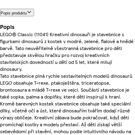
Popis produktu
Popis
LEGO® Classic (11041) Kreativní dinosauři je stavebnice s
figurkami dinosaurů z kostek v modré, zelené, fialové a hnědé
barvě. Tato neuvěřitelně všestranná stavebnice pro děti
představuje skvělou hračku pro rozvoj kreativních
stavitelských dovedností u dětí od 5 let, které milují
dinosaury.
Tato stavebnice plná rychle sestavitelných modelů dinosaurů
LEGO obsahuje T-rexe, ptakoještěra, triceratopse,
brontosaura a mládě T-rexe ve vejci. Součástí stavebnice je
také sopka, palma a doplňky, které děti inspirují k hraní.
Kromě barevných kostek stavebnice obsahuje také speciální
dílky, včetně očí a úst, které dinosauřím tvářím dodají různé
výrazy obličeje. Kreativní zábava bude pokračovat, když děti
promíchají kostky a modely přestaví. Až děti získají větší
sebevědomí při stavění, mohou podle intuitivního návodu na