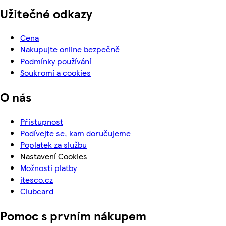
Užitečné odkazy
Cena
Nakupujte online bezpečně
Podmínky používání
Soukromí a cookies
O nás
Přístupnost
Podívejte se, kam doručujeme
Poplatek za službu
Nastavení Cookies
Možnosti platby
itesco.cz
Clubcard
Pomoc s prvním nákupem