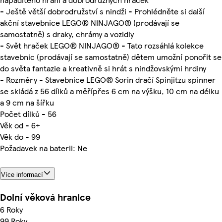
- Ještě větší dobrodružství s nindži - Prohlédněte si další
akční stavebnice LEGO® NINJAGO® (prodávají se
samostatně) s draky, chrámy a vozidly
- Svět hraček LEGO® NINJAGO® - Tato rozsáhlá kolekce
stavebnic (prodávají se samostatně) dětem umožní ponořit se
do světa fantazie a kreativně si hrát s nindžovskými hrdiny
- Rozměry - Stavebnice LEGO® Sorin dračí Spinjitzu spinner
se skládá z 56 dílků a měřípřes 6 cm na výšku, 10 cm na délku
a 9 cm na šířku
Počet dílků - 56
Věk od - 6+
Věk do - 99
Požadavek na baterii: Ne
Více informací
Dolní věková hranice
6 Roky
99 Roky