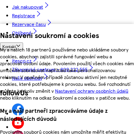
Jak nakupovat
Registrace
Rezervace času
Oblíbené
Nastavení soukromí a cookies
Kontakt
My a našich 18 partnerů používáme nebo ukládáme soubory
cookies, abychom zajistili správné fungování webu a
itesco.cz
zpracovali osobní údaje. Povolením použití všech cookies nám
Zákaznické centrum - 800 222 555
umožníte zobrazovat například také personalizovanou
reklamu. V opačném případě zůstanou aktivní jen nezbytné
Naše obchody
cookies, které potřebujeme k provozu webu. Své rozhodnutí
můžete kdykoliv změnit v
Nastavení ochrany osobních údajů
followUs
nebo kliknutím na odkaz Soukromí a cookies v patičce webu.
My a naši partneři zpracováváme údaje z
následujících důvodů
Povolením souborů cookies nám umožníte měřit efektivitu