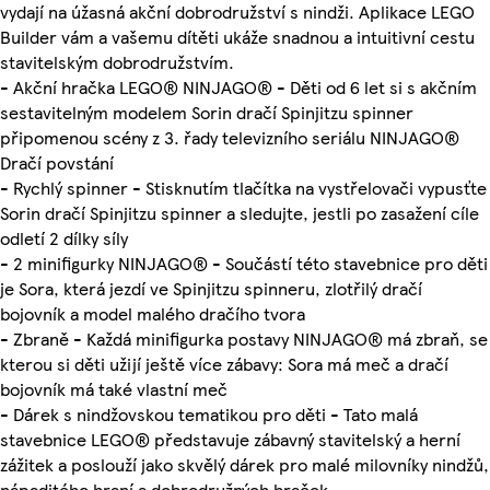
vydají na úžasná akční dobrodružství s nindži. Aplikace LEGO
Builder vám a vašemu dítěti ukáže snadnou a intuitivní cestu
stavitelským dobrodružstvím.
- Akční hračka LEGO® NINJAGO® - Děti od 6 let si s akčním
sestavitelným modelem Sorin dračí Spinjitzu spinner
připomenou scény z 3. řady televizního seriálu NINJAGO®
Dračí povstání
- Rychlý spinner - Stisknutím tlačítka na vystřelovači vypusťte
Sorin dračí Spinjitzu spinner a sledujte, jestli po zasažení cíle
odletí 2 dílky síly
- 2 minifigurky NINJAGO® - Součástí této stavebnice pro děti
je Sora, která jezdí ve Spinjitzu spinneru, zlotřilý dračí
bojovník a model malého dračího tvora
- Zbraně - Každá minifigurka postavy NINJAGO® má zbraň, se
kterou si děti užijí ještě více zábavy: Sora má meč a dračí
bojovník má také vlastní meč
- Dárek s nindžovskou tematikou pro děti - Tato malá
stavebnice LEGO® představuje zábavný stavitelský a herní
zážitek a poslouží jako skvělý dárek pro malé milovníky nindžů,
nápaditého hraní a dobrodružných hraček