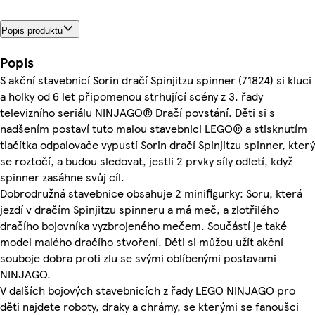
Popis produktu
Popis
S akční stavebnicí Sorin dračí Spinjitzu spinner (71824) si kluci
a holky od 6 let připomenou strhující scény z 3. řady
televizního seriálu NINJAGO® Dračí povstání. Děti si s
nadšením postaví tuto malou stavebnici LEGO® a stisknutím
tlačítka odpalovače vypustí Sorin dračí Spinjitzu spinner, který
se roztočí, a budou sledovat, jestli 2 prvky síly odletí, když
spinner zasáhne svůj cíl.
Dobrodružná stavebnice obsahuje 2 minifigurky: Soru, která
jezdí v dračím Spinjitzu spinneru a má meč, a zlotřilého
dračího bojovníka vyzbrojeného mečem. Součástí je také
model malého dračího stvoření. Děti si můžou užít akční
souboje dobra proti zlu se svými oblíbenými postavami
NINJAGO.
V dalších bojových stavebnicích z řady LEGO NINJAGO pro
děti najdete roboty, draky a chrámy, se kterými se fanoušci