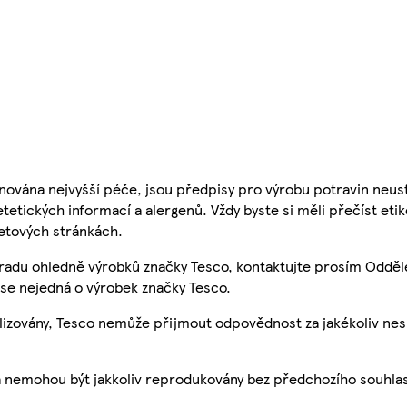
nována nejvyšší péče, jsou předpisy pro výrobu potravin neust
etetických informací a alergenů. Vždy byste si měli přečíst eti
etových stránkách.
 radu ohledně výrobků značky Tesco, kontaktujte prosím Odděl
se nejedná o výrobek značky Tesco.
ualizovány, Tesco nemůže přijmout odpovědnost za jakékoliv ne
a nemohou být jakkoliv reprodukovány bez předchozího souhla