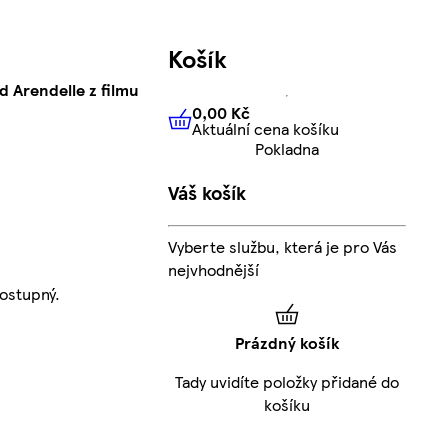
Košík
 Arendelle z filmu
0,00 Kč
Aktuální cena košíku
0,00 Kč
Aktuální cena košíku
Pokladna
Váš košík
Vyberte službu, která je pro Vás
nejvhodnější
ostupný.
Prázdný košík
Tady uvidíte položky přidané do
košíku