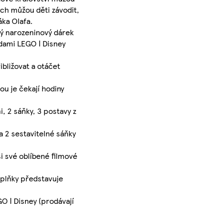
rých můžou děti závodit,
áka Olafa.
lý narozeninový dárek
adami LEGO ǀ Disney
ibližovat a otáčet
ou je čekají hodiny
, 2 sáňky, 3 postavy z
a 2 sestavitelné sáňky
si své oblíbené filmové
oplňky představuje
O ǀ Disney (prodávají