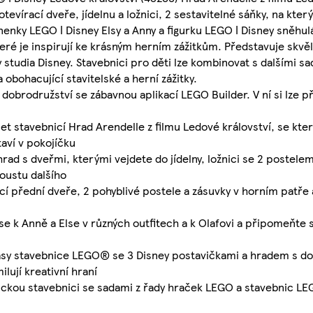
otevírací dveře, jídelnu a ložnici, 2 sestavitelné sáňky, na kte
nenky LEGO ǀ Disney Elsy a Anny a figurku LEGO ǀ Disney sněhul
teré je inspirují ke krásným herním zážitkům. Představuje skvě
ny studia Disney. Stavebnici pro děti lze kombinovat s dalšími s
obohacující stavitelské a herní zážitky.
 dobrodružství se zábavnou aplikací LEGO Builder. V ní si lze př
let stavebnicí Hrad Arendelle z filmu Ledové království, se kter
taví v pokojíčku
ad s dveřmi, kterými vejdete do jídelny, ložnici se 2 postelemi
poustu dalšího
í přední dveře, 2 pohyblivé postele a zásuvky v horním patře 
se k Anně a Else v různých outfitech a k Olafovi a připomeňte 
antasy stavebnice LEGO® se 3 Disney postavičkami a hradem s d
ilují kreativní hraní
ickou stavebnici se sadami z řady hraček LEGO a stavebnic LEG