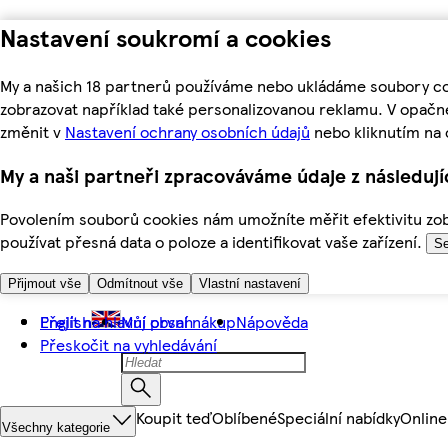
Nastavení soukromí a cookies
My a našich 18 partnerů používáme nebo ukládáme soubory coo
zobrazovat například také personalizovanou reklamu. V opačn
změnit v
Nastavení ochrany osobních údajů
nebo kliknutím na 
My a naši partneři zpracováváme údaje z následuj
Povolením souborů cookies nám umožníte měřit efektivitu zobr
používat přesná data o poloze a identifikovat vaše zařízení.
Se
Přijmout vše
Odmítnout vše
Vlastní nastavení
Přejít na hlavní obsah
English
Můj první nákup
Nápověda
Přeskočit na vyhledávání
Koupit teď
Oblíbené
Speciální nabídky
Online
Všechny kategorie