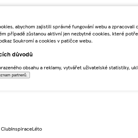
kies, abychom zajistili správné fungování webu a zpracovali 
ém případě zůstanou aktivní jen nezbytné cookies, které pot
odkaz Soukromí a cookies v patičce webu.
ících důvodů
azeného obsahu a reklamy, vytvářet uživatelské statistiky, uk
znam partnerů.
 Club
Inspirace
Léto