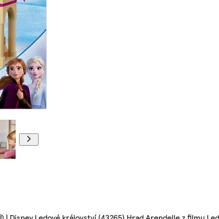
® ǀ Disney Ledové království (43265) Hrad Arendelle z filmu Le