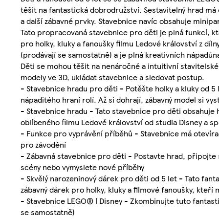
těšit na fantastická dobrodružství. Sestavitelný hrad má 
a další zábavné prvky. Stavebnice navíc obsahuje minipa
Tato propracovaná stavebnice pro děti je plná funkcí, k
pro holky, kluky a fanoušky filmu Ledové království z díl
(prodávají se samostatně) a je plná kreativních nápadůna 
Děti se mohou těšit na nenáročné a intuitivní stavitelské
modely ve 3D, ukládat stavebnice a sledovat postup.
- Stavebnice hradu pro děti - Potěšte holky a kluky od 5 
nápaditého hraní rolí. Až si dohrají, zábavný model si vys
- Stavebnice hradu - Tato stavebnice pro děti obsahuje hr
oblíbeného filmu Ledové království od studia Disney a s
- Funkce pro vyprávění příběhů - Stavebnice má otevírac
pro závodění
- Zábavná stavebnice pro děti - Postavte hrad, připojte 
scény nebo vymyslete nové příběhy
- Skvělý narozeninový dárek pro děti od 5 let - Tato f
zábavný dárek pro holky, kluky a filmové fanoušky, kteří m
- Stavebnice LEGO® ǀ Disney - Zkombinujte tuto fantast
se samostatně)