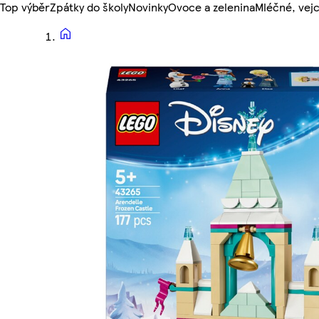
Top výběr
Zpátky do školy
Novinky
Ovoce a zelenina
Mléčné, vejc