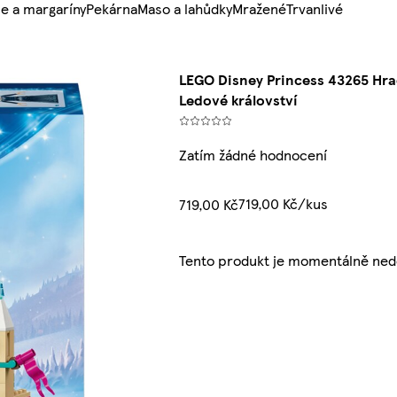
e a margaríny
Pekárna
Maso a lahůdky
Mražené
Trvanlivé
LEGO Disney Princess 43265 Hrad
Ledové království
Zatím žádné hodnocení
719,00 Kč/kus
719,00 Kč
Tento produkt je momentálně ned