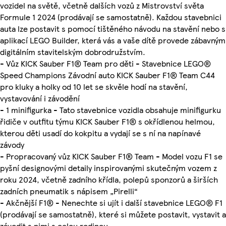
vozidel na světě, včetně dalších vozů z Mistrovství světa
Formule 1 2024 (prodávají se samostatně). Každou stavebnici
auta lze postavit s pomocí tištěného návodu na stavění nebo s
aplikací LEGO Builder, která vás a vaše dítě provede zábavným
digitálním stavitelským dobrodružstvím.
- Vůz KICK Sauber F1® Team pro děti - Stavebnice LEGO®
Speed Champions Závodní auto KICK Sauber F1® Team C44
pro kluky a holky od 10 let se skvěle hodí na stavění,
vystavování i závodění
- 1 minifigurka - Tato stavebnice vozidla obsahuje minifigurku
řidiče v outfitu týmu KICK Sauber F1® s okřídlenou helmou,
kterou děti usadí do kokpitu a vydají se s ní na napínavé
závody
- Propracovaný vůz KICK Sauber F1® Team - Model vozu F1 se
pyšní designovými detaily inspirovanými skutečným vozem z
roku 2024, včetně zadního křídla, polepů sponzorů a širších
zadních pneumatik s nápisem „Pirelli“
- Akčnější F1® - Nenechte si ujít i další stavebnice LEGO® F1
(prodávají se samostatně), které si můžete postavit, vystavit a
závodit s nimi s celou rodinou