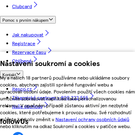
Clubcard
Pomoc s prvním nákupem
Jak nakupovat
Registrace
Rezervace času
Oblíbené
Nastavení soukromí a cookies
Kontakt
My a našich 18 partnerů používáme nebo ukládáme soubory
cookies, abychom zajistili správné fungování webu a
itesco.cz
zpracovali osobní údaje. Povolením použití všech cookies nám
Zákaznické centrum - 800 222 555
umožníte zobrazovat například také personalizovanou
reklamu. V opačném případě zůstanou aktivní jen nezbytné
Naše obchody
cookies, které potřebujeme k provozu webu. Své rozhodnutí
můžete kdykoliv změnit v
Nastavení ochrany osobních údajů
followUs
nebo kliknutím na odkaz Soukromí a cookies v patičce webu.