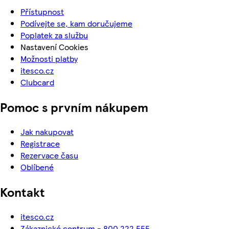
Přístupnost
Podívejte se, kam doručujeme
Poplatek za službu
Nastavení Cookies
Možnosti platby
itesco.cz
Clubcard
Pomoc s prvním nákupem
Jak nakupovat
Registrace
Rezervace času
Oblíbené
Kontakt
itesco.cz
Zákaznické centrum - 800 222 555