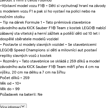
-Výstavní model vozu F1® - Děti si vychutnají hraní na závody
s modelem vozu F1 a pak si ho vystaví na polici nebo na
nočním stolku
- Tip na dárek Formule 1 - Tato prémiová stavebnice
závodního auta KICK Sauber F1® Team z kostek LEGO® nabízí
zábavný sta vitelský a herní zážitek a potěší děti od 10 let i
dospělé sběratele modelů vozidel
- Postavte si modely slavných vozidel - Se stavebnicemi
LEGO® Speed Champions si děti a milovníci aut postaví
repliky slavných vozů z kostek
- Rozměry - Tato stavebnice se skládá z 259 dílků a model
závodního auta KICK Sauber F1® Team měří přes 4 cm na
výšku, 20 cm na délku a 7 cm na šířku
Počet dílků - 259
Věk od - 10+
Věk do - 99
Požadavek na baterii: Ne
Více informací