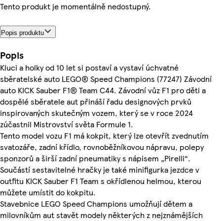
Tento produkt je momentálně nedostupný.
Popis produktu
Popis
Kluci a holky od 10 let si postaví a vystaví úchvatné
sběratelské auto LEGO® Speed Champions (77247) Závodní
auto KICK Sauber F1® Team C44. Závodní vůz F1 pro děti a
dospělé sběratele aut přináší řadu designových prvků
inspirovaných skutečným vozem, který se v roce 2024
zúčastnil Mistrovství světa Formule 1.
Tento model vozu F1 má kokpit, který lze otevřít zvednutím
svatozáře, zadní křídlo, rovnoběžníkovou nápravu, polepy
sponzorů a širší zadní pneumatiky s nápisem „Pirelli“.
Součástí sestavitelné hračky je také minifigurka jezdce v
outfitu KICK Sauber F1 Team s okřídlenou helmou, kterou
můžete umístit do kokpitu.
Stavebnice LEGO Speed Champions umožňují dětem a
milovníkům aut stavět modely některých z nejznámějších