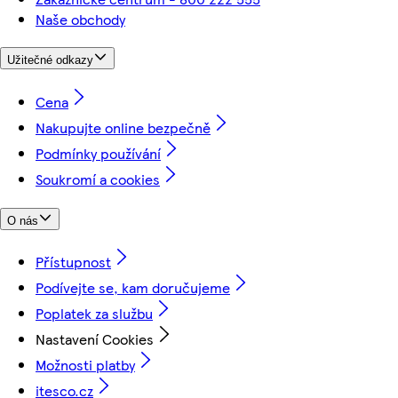
Naše obchody
Užitečné odkazy
Cena
Nakupujte online bezpečně
Podmínky používání
Soukromí a cookies
O nás
Přístupnost
Podívejte se, kam doručujeme
Poplatek za službu
Nastavení Cookies
Možnosti platby
itesco.cz