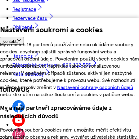
Registrace
Rezervace času
Oblíbené
Nastavení soukromí a cookies
Kontakt
My a našich 18 partnerů používáme nebo ukládáme soubory
cookies, abychom zajistili správné fungování webu a
itesco.cz
zpracovali osobní údaje. Povolením použití všech cookies nám
Zákaznické centrum - 800 222 555
umožníte zobrazovat například také personalizovanou
reklamu. V opačném případě zůstanou aktivní jen nezbytné
Naše obchody
cookies, které potřebujeme k provozu webu. Své rozhodnutí
můžete kdykoliv změnit v
Nastavení ochrany osobních údajů
followUs
nebo kliknutím na odkaz Soukromí a cookies v patičce webu.
My a naši partneři zpracováváme údaje z
následujících důvodů
Povolením souborů cookies nám umožníte měřit efektivitu
zobrazeného obsahu a reklamy, vytvářet uživatelské statistiky,