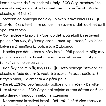
kombinovat s dalšími sadami z řady LEGO City (prodávají se
samostatně) a rozšířit si tak svět herních možností. Model
obsahuje 467 dílků.
- Stavebnice policejní honičky - S akční stavebnicí LEGO®
City Honička s terénním policejním vozem si děti od 6 let užijí
spoustu zábavy
- Co najdete v krabici? - Vše, co děti potřebují k sestavení
policejního SUV, čtyřkolky, dronu, pick-upu zlodějů, valící se
balvan a 2 minifigurky policistů a 2 zločinců
- Hračka pro děti, které si rády hrají - Děti posadí minifigurky
policistů a zlodějů do aut a zahrají si na akční momenty s
funkcí valícího se balvanu
- Doplňky pro minifigurky LEGO® - Tato policejní stavebnice
obsahuje řadu doplňků, včetně trezoru, řetězu, páčidla, 3
zlatých cihel, 2 diamantů a 2 párů pout
- Dárek LEGO® pro fanoušky policejních hraček - Darujte
tuto stavebnici LEGO City s policejním autem dětem od 6 let
jako dárek k Vánocům nebo narozeninám
- Neomezené kreativní hraní - Děti zažijí ještě více zábavy a
dobrodružství, když tuto stavebnici používají společně s