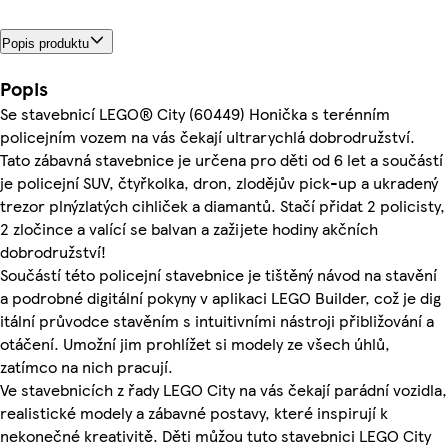
Popis produktu
Popis
Se stavebnicí LEGO® City (60449) Honička s terénním
policejním vozem na vás čekají ultrarychlá dobrodružství.
Tato zábavná stavebnice je určena pro děti od 6 let a součástí
je policejní SUV, čtyřkolka, dron, zlodějův pick-up a ukradený
trezor plnýzlatých cihliček a diamantů. Stačí přidat 2 policisty,
2 zločince a valící se balvan a zažijete hodiny akčních
dobrodružství!
Součástí této policejní stavebnice je tištěný návod na stavění
a podrobné digitální pokyny v aplikaci LEGO Builder, což je dig
itální průvodce stavěním s intuitivními nástroji přibližování a
otáčení. Umožní jim prohlížet si modely ze všech úhlů,
zatímco na nich pracují.
Ve stavebnicích z řady LEGO City na vás čekají parádní vozidla,
realistické modely a zábavné postavy, které inspirují k
nekonečné kreativitě. Děti můžou tuto stavebnici LEGO City