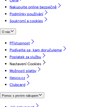
Nakupujte online bezpečně
Podmínky používání
Soukromí a cookies
O nás
Přístupnost
Podívejte se, kam doručujeme
Poplatek za službu
Nastavení Cookies
Možnosti platby
itesco.cz
Clubcard
Pomoc s prvním nákupem
Jak nakupovat