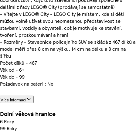
dalšími z řady LEGO® City (prodávají se samostatně)
- Vítejte v LEGO® City - LEGO City je místem, kde si děti
můžou volně užívat svou neomezenou představivost se
stavbami, vozidly a obyvateli, což je motivuje ke stavění,
tvoření, prozkoumávání a hraní
- Rozměry - Stavebnice policejního SUV se skládá z 467 dílků a
model měří přes 8 cm na výšku, 14 cm na délku a 8 cm na
šířku
Počet dílků - 467
Věk od - 6+
Věk do - 99
Požadavek na baterii: Ne
Více informací
Dolní věková hranice
6 Roky
99 Roky