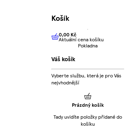
Košík
0,00 Kč
Aktuální cena košíku
0,00 Kč
Aktuální cena košíku
Pokladna
Váš košík
Vyberte službu, která je pro Vás
nejvhodnější
Prázdný košík
Tady uvidíte položky přidané do
košíku