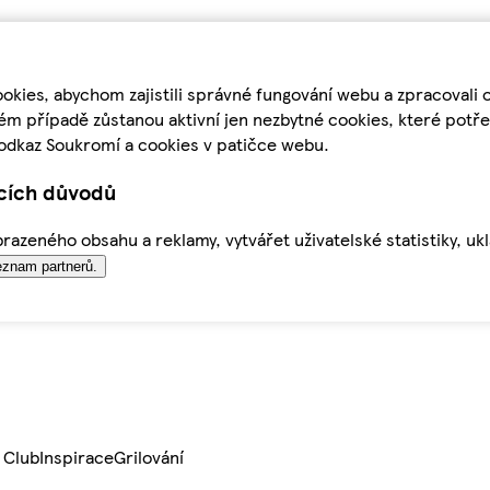
kies, abychom zajistili správné fungování webu a zpracovali 
ém případě zůstanou aktivní jen nezbytné cookies, které pot
odkaz Soukromí a cookies v patičce webu.
ících důvodů
azeného obsahu a reklamy, vytvářet uživatelské statistiky, uk
znam partnerů.
 Club
Inspirace
Grilování