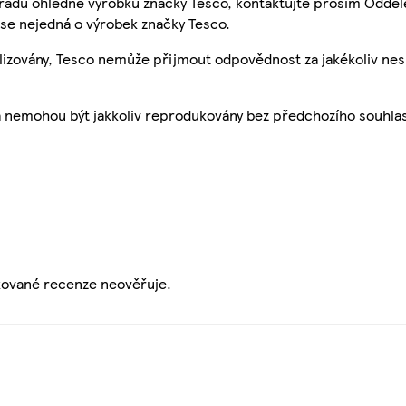
 radu ohledně výrobků značky Tesco, kontaktujte prosím Odděl
se nejedná o výrobek značky Tesco.
ualizovány, Tesco nemůže přijmout odpovědnost za jakékoliv ne
a nemohou být jakkoliv reprodukovány bez předchozího souhla
ikované recenze neověřuje.