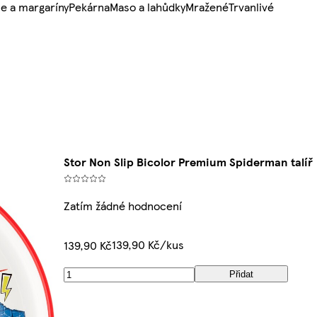
e a margaríny
Pekárna
Maso a lahůdky
Mražené
Trvanlivé
Stor Non Slip Bicolor Premium Spiderman talíř
Zatím žádné hodnocení
139,90 Kč/kus
139,90 Kč
Přidat