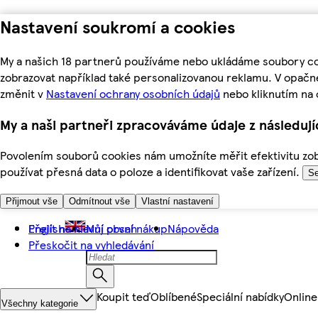
Nastavení soukromí a cookies
My a našich 18 partnerů používáme nebo ukládáme soubory coo
zobrazovat například také personalizovanou reklamu. V opačn
změnit v
Nastavení ochrany osobních údajů
nebo kliknutím na 
My a naši partneři zpracováváme údaje z následuj
Povolením souborů cookies nám umožníte měřit efektivitu zobr
používat přesná data o poloze a identifikovat vaše zařízení.
Se
Přijmout vše
Odmítnout vše
Vlastní nastavení
Přejít na hlavní obsah
English
Můj první nákup
Nápověda
Přeskočit na vyhledávání
Koupit teď
Oblíbené
Speciální nabídky
Online
Všechny kategorie