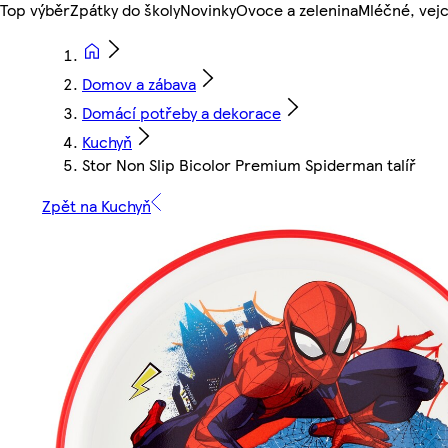
Top výběr
Zpátky do školy
Novinky
Ovoce a zelenina
Mléčné, vejc
Domov a zábava
Domácí potřeby a dekorace
Kuchyň
Stor Non Slip Bicolor Premium Spiderman talíř
Zpět na Kuchyň