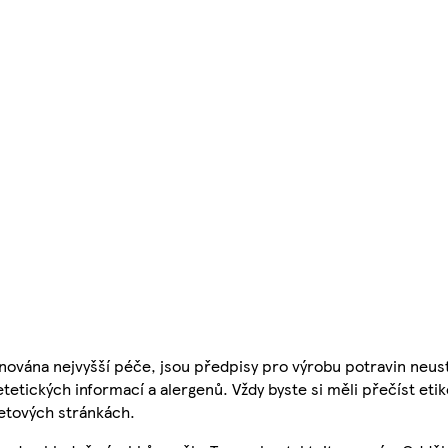
nována nejvyšší péče, jsou předpisy pro výrobu potravin neust
etetických informací a alergenů. Vždy byste si měli přečíst eti
etových stránkách.