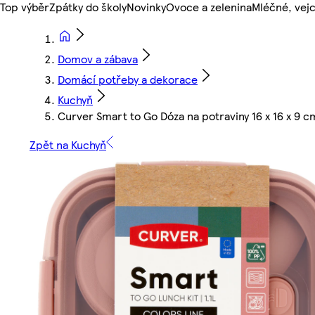
Top výběr
Zpátky do školy
Novinky
Ovoce a zelenina
Mléčné, vejc
Domov a zábava
Domácí potřeby a dekorace
Kuchyň
Curver Smart to Go Dóza na potraviny 16 x 16 x 9 cm 
Zpět na Kuchyň