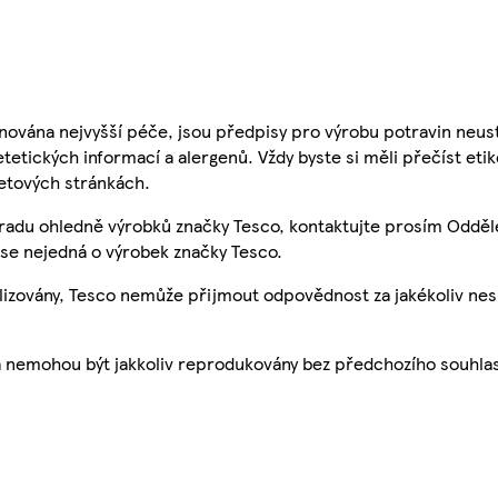
nována nejvyšší péče, jsou předpisy pro výrobu potravin neust
etetických informací a alergenů. Vždy byste si měli přečíst eti
etových stránkách.
 radu ohledně výrobků značky Tesco, kontaktujte prosím Odděl
se nejedná o výrobek značky Tesco.
ualizovány, Tesco nemůže přijmout odpovědnost za jakékoliv ne
a nemohou být jakkoliv reprodukovány bez předchozího souhla