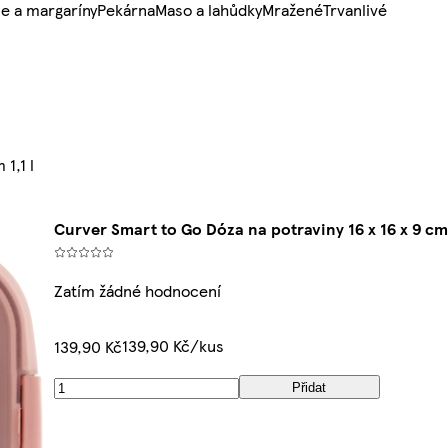
e a margaríny
Pekárna
Maso a lahůdky
Mražené
Trvanlivé
1,1 l
Curver Smart to Go Dóza na potraviny 16 x 16 x 9 cm 
Zatím žádné hodnocení
139,90 Kč/kus
139,90 Kč
Přidat