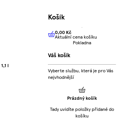
Košík
0,00 Kč
Aktuální cena košíku
0,00 Kč
Aktuální cena košíku
Pokladna
Váš košík
1,1 l
Vyberte službu, která je pro Vás
nejvhodnější
Prázdný košík
Tady uvidíte položky přidané do
košíku