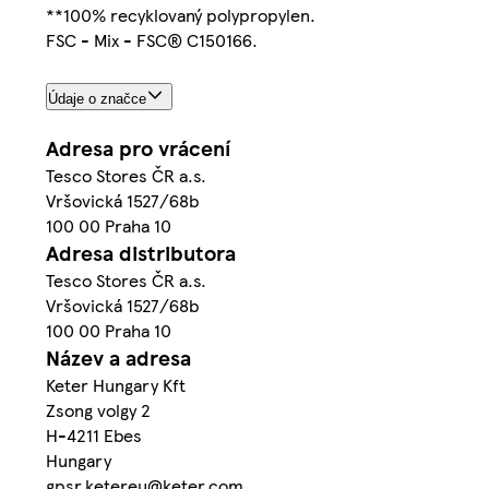
**100% recyklovaný polypropylen.
FSC - Mix - FSC® C150166.
Údaje o značce
Adresa pro vrácení
Tesco Stores ČR a.s.
Vršovická 1527/68b
100 00 Praha 10
Adresa distributora
Tesco Stores ČR a.s.
Vršovická 1527/68b
100 00 Praha 10
Název a adresa
Keter Hungary Kft
Zsong volgy 2
H-4211 Ebes
Hungary
gpsr.ketereu@keter.com