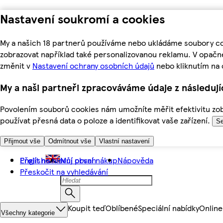
Nastavení soukromí a cookies
My a našich 18 partnerů používáme nebo ukládáme soubory coo
zobrazovat například také personalizovanou reklamu. V opačn
změnit v
Nastavení ochrany osobních údajů
nebo kliknutím na 
My a naši partneři zpracováváme údaje z následuj
Povolením souborů cookies nám umožníte měřit efektivitu zobr
používat přesná data o poloze a identifikovat vaše zařízení.
Se
Přijmout vše
Odmítnout vše
Vlastní nastavení
Přejít na hlavní obsah
English
Můj první nákup
Nápověda
Přeskočit na vyhledávání
Koupit teď
Oblíbené
Speciální nabídky
Online
Všechny kategorie