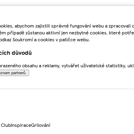
kies, abychom zajistili správné fungování webu a zpracovali 
ém případě zůstanou aktivní jen nezbytné cookies, které pot
odkaz Soukromí a cookies v patičce webu.
ících důvodů
azeného obsahu a reklamy, vytvářet uživatelské statistiky, uk
znam partnerů.
 Club
Inspirace
Grilování