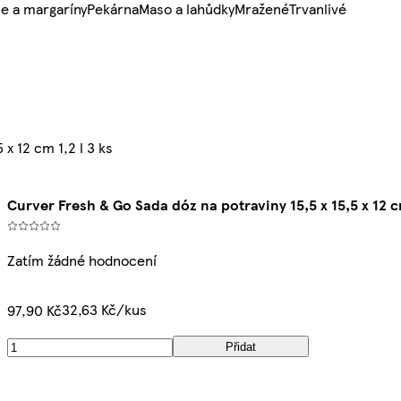
e a margaríny
Pekárna
Maso a lahůdky
Mražené
Trvanlivé
x 12 cm 1,2 l 3 ks
Curver Fresh & Go Sada dóz na potraviny 15,5 x 15,5 x 12 cm
Zatím žádné hodnocení
32,63 Kč/kus
97,90 Kč
Přidat