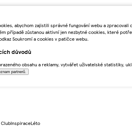
kies, abychom zajistili správné fungování webu a zpracovali 
ém případě zůstanou aktivní jen nezbytné cookies, které pot
odkaz Soukromí a cookies v patičce webu.
ících důvodů
azeného obsahu a reklamy, vytvářet uživatelské statistiky, uk
znam partnerů.
 Club
Inspirace
Léto