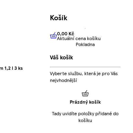
Košík
0,00 Kč
Aktuální cena košíku
0,00 Kč
Aktuální cena košíku
Pokladna
Váš košík
 1,2 l 3 ks
Vyberte službu, která je pro Vás
nejvhodnější
Prázdný košík
Tady uvidíte položky přidané do
košíku