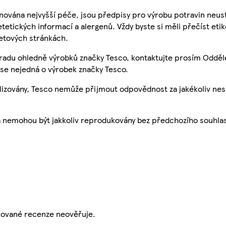
nována nejvyšší péče, jsou předpisy pro výrobu potravin neust
etetických informací a alergenů. Vždy byste si měli přečíst eti
etových stránkách.
 radu ohledně výrobků značky Tesco, kontaktujte prosím Odděl
se nejedná o výrobek značky Tesco.
ualizovány, Tesco nemůže přijmout odpovědnost za jakékoliv ne
a nemohou být jakkoliv reprodukovány bez předchozího souhla
ikované recenze neověřuje.