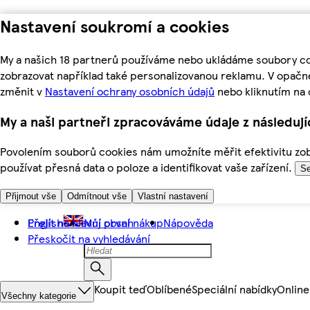
Nastavení soukromí a cookies
My a našich 18 partnerů používáme nebo ukládáme soubory coo
zobrazovat například také personalizovanou reklamu. V opačn
změnit v
Nastavení ochrany osobních údajů
nebo kliknutím na 
My a naši partneři zpracováváme údaje z následuj
Povolením souborů cookies nám umožníte měřit efektivitu zobr
používat přesná data o poloze a identifikovat vaše zařízení.
Se
Přijmout vše
Odmítnout vše
Vlastní nastavení
Přejít na hlavní obsah
English
Můj první nákup
Nápověda
Přeskočit na vyhledávání
Koupit teď
Oblíbené
Speciální nabídky
Online
Všechny kategorie