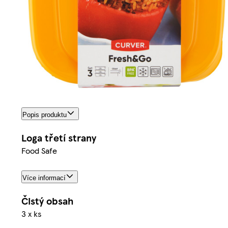
Popis produktu
Loga třetí strany
Food Safe
Více informací
Čistý obsah
3 x ks