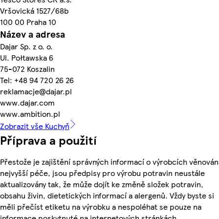
Vršovická 1527/68b
100 00 Praha 10
Název a adresa
Dajar Sp. z o. o.
Ul. Połtawska 6
75-072 Koszalin
Tel: +48 94 720 26 26
reklamacje@dajar.pl
www.dajar.com
www.ambition.pl
Zobrazit vše Kuchyň
Příprava a použití
Přestože je zajištění správných informací o výrobcích věnován
nejvyšší péče, jsou předpisy pro výrobu potravin neustále
aktualizovány tak, že může dojít ke změně složek potravin,
obsahu živin, dietetických informací a alergenů. Vždy byste si
měli přečíst etiketu na výrobku a nespoléhat se pouze na
informace poskytnuté na internetových stránkách.