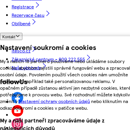
Registrace
Rezervace času
Oblíbené
Kontakt
Nastavení soukromí a cookies
itesco.cz
Zákaznické centrum - 800 222 555
My a našich 18 partnerů používáme nebo ukládáme soubory
Naše obchody
cookies, abychom zajistili správné fungování webu a zpracoval
osobní údaje. Povolením použití všech cookies nám umožníte
followUs
zobrazovat například také personalizovanou reklamu. V
opačném případě zůstanou aktivní jen nezbytné cookies, kter
potřebujeme k provozu webu. Své rozhodnutí můžete kdykoliv
změnit v
Nastavení ochrany osobních údajů
nebo kliknutím na
odkaz Soukromí a cookies v patičce webu.
My a naši partneři zpracováváme údaje z
následujících důvodů