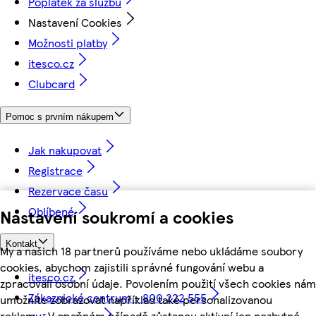
Poplatek za službu
Nastavení Cookies
Možnosti platby
itesco.cz
Clubcard
Pomoc s prvním nákupem
Jak nakupovat
Registrace
Rezervace času
Oblíbené
Nastavení soukromí a cookies
Kontakt
My a našich 18 partnerů používáme nebo ukládáme soubory
cookies, abychom zajistili správné fungování webu a
itesco.cz
zpracovali osobní údaje. Povolením použití všech cookies nám
Zákaznické centrum - 800 222 555
umožníte zobrazovat například také personalizovanou
reklamu. V opačném případě zůstanou aktivní jen nezbytné