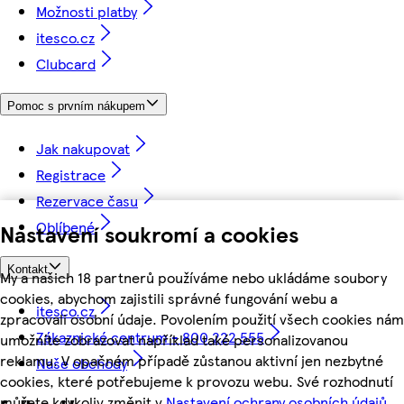
Možnosti platby
itesco.cz
Clubcard
Pomoc s prvním nákupem
Jak nakupovat
Registrace
Rezervace času
Oblíbené
Nastavení soukromí a cookies
Kontakt
My a našich 18 partnerů používáme nebo ukládáme soubory
cookies, abychom zajistili správné fungování webu a
itesco.cz
zpracovali osobní údaje. Povolením použití všech cookies nám
Zákaznické centrum - 800 222 555
umožníte zobrazovat například také personalizovanou
reklamu. V opačném případě zůstanou aktivní jen nezbytné
Naše obchody
cookies, které potřebujeme k provozu webu. Své rozhodnutí
můžete kdykoliv změnit v
Nastavení ochrany osobních údajů