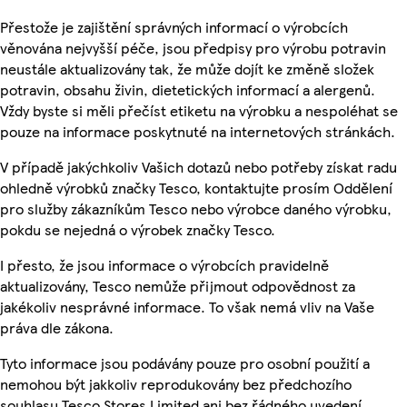
Přestože je zajištění správných informací o výrobcích
věnována nejvyšší péče, jsou předpisy pro výrobu potravin
neustále aktualizovány tak, že může dojít ke změně složek
potravin, obsahu živin, dietetických informací a alergenů.
Vždy byste si měli přečíst etiketu na výrobku a nespoléhat se
pouze na informace poskytnuté na internetových stránkách.
V případě jakýchkoliv Vašich dotazů nebo potřeby získat radu
ohledně výrobků značky Tesco, kontaktujte prosím Oddělení
pro služby zákazníkům Tesco nebo výrobce daného výrobku,
pokdu se nejedná o výrobek značky Tesco.
I přesto, že jsou informace o výrobcích pravidelně
aktualizovány, Tesco nemůže přijmout odpovědnost za
jakékoliv nesprávné informace. To však nemá vliv na Vaše
práva dle zákona.
Tyto informace jsou podávány pouze pro osobní použití a
nemohou být jakkoliv reprodukovány bez předchozího
souhlasu Tesco Stores Limited ani bez řádného uvedení