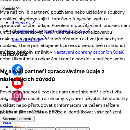
Kontakt
My a našich 18 partnerů používáme nebo ukládáme soubory
cookies, abychom zajistili správné fungování webu a
itesco.cz
zpracovali osobní údaje. Povolením použití všech cookies nám
Zákaznické centrum - 800 222 555
umožníte zobrazovat například také personalizovanou
reklamu. V opačném případě zůstanou aktivní jen nezbytné
Naše obchody
cookies, které potřebujeme k provozu webu. Své rozhodnutí
můžete kdykoliv změnit v
Nastavení ochrany osobních údajů
followUs
nebo kliknutím na odkaz Soukromí a cookies v patičce webu.
My a naši partneři zpracováváme údaje z
následujících důvodů
Povolením souborů cookies nám umožníte měřit efektivitu
zobrazeného obsahu a reklamy, vytvářet uživatelské statistiky,
ukládat nebo přistupovat k informacím ve vašem zařízení,
©
Tesco Stores ČR a.s. 2026
používat přesná data o poloze a identifikovat vaše zařízení.
Seznam partnerů.