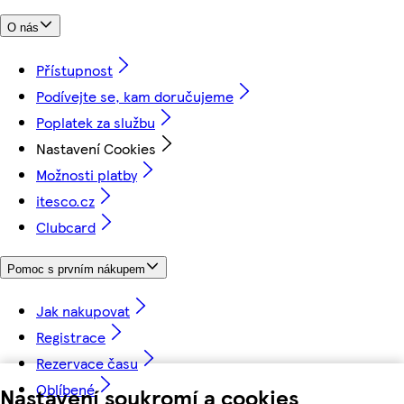
O nás
Přístupnost
Podívejte se, kam doručujeme
Poplatek za službu
Nastavení Cookies
Možnosti platby
itesco.cz
Clubcard
Pomoc s prvním nákupem
Jak nakupovat
Registrace
Rezervace času
Oblíbené
Nastavení soukromí a cookies