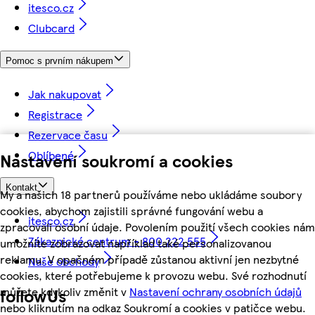
itesco.cz
Clubcard
Pomoc s prvním nákupem
Jak nakupovat
Registrace
Rezervace času
Oblíbené
Nastavení soukromí a cookies
Kontakt
My a našich 18 partnerů používáme nebo ukládáme soubory
cookies, abychom zajistili správné fungování webu a
itesco.cz
zpracovali osobní údaje. Povolením použití všech cookies nám
Zákaznické centrum - 800 222 555
umožníte zobrazovat například také personalizovanou
reklamu. V opačném případě zůstanou aktivní jen nezbytné
Naše obchody
cookies, které potřebujeme k provozu webu. Své rozhodnutí
můžete kdykoliv změnit v
Nastavení ochrany osobních údajů
followUs
nebo kliknutím na odkaz Soukromí a cookies v patičce webu.