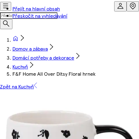
Přejít na hlavní obsah
Přeskočit na vyhledávání
Domov a zábava
Domácí potřeby a dekorace
Kuchyň
F&F Home All Over Ditsy Floral hrnek
Zpět na Kuchyň