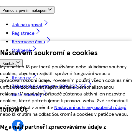
Pomoc s prvním nákupem
Jak nakupovat
Registrace
Rezervace času
Oblíbené
Nastavení soukromí a cookies
Kontakt
My a našich 18 partnerů používáme nebo ukládáme soubory
cookies, abychom zajistili správné fungování webu a
itesco.cz
zpracovali osobní údaje. Povolením použití všech cookies nám
Zákaznické centrum - 800 222 555
umožníte zobrazovat například také personalizovanou
reklamu. V opačném případě zůstanou aktivní jen nezbytné
Naše obchody
cookies, které potřebujeme k provozu webu. Své rozhodnutí
můžete kdykoliv změnit v
Nastavení ochrany osobních údajů
followUs
nebo kliknutím na odkaz Soukromí a cookies v patičce webu.
My a naši partneři zpracováváme údaje z