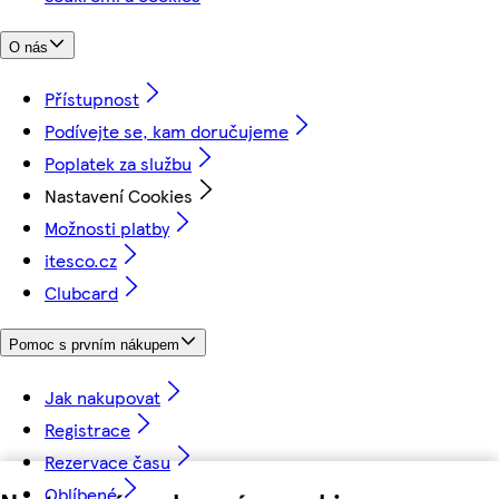
O nás
Přístupnost
Podívejte se, kam doručujeme
Poplatek za službu
Nastavení Cookies
Možnosti platby
itesco.cz
Clubcard
Pomoc s prvním nákupem
Jak nakupovat
Registrace
Rezervace času
Oblíbené