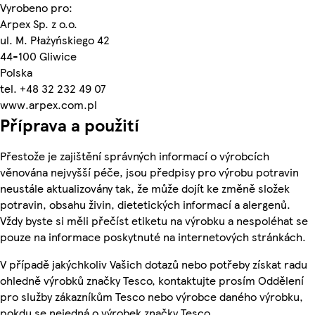
Vyrobeno pro:
Arpex Sp. z o.o.
ul. M. Płażyńskiego 42
44-100 Gliwice
Polska
tel. +48 32 232 49 07
www.arpex.com.pl
Příprava a použití
Přestože je zajištění správných informací o výrobcích
věnována nejvyšší péče, jsou předpisy pro výrobu potravin
neustále aktualizovány tak, že může dojít ke změně složek
potravin, obsahu živin, dietetických informací a alergenů.
Vždy byste si měli přečíst etiketu na výrobku a nespoléhat se
pouze na informace poskytnuté na internetových stránkách.
V případě jakýchkoliv Vašich dotazů nebo potřeby získat radu
ohledně výrobků značky Tesco, kontaktujte prosím Oddělení
pro služby zákazníkům Tesco nebo výrobce daného výrobku,
pokdu se nejedná o výrobek značky Tesco.