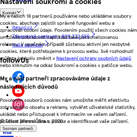
Nastavení soukromí a cookies
Kontakt
My a našich 18 partnerů používáme nebo ukládáme soubory
cookies, abychom zajistili správné fungování webu a
itesco.cz
zpracovali osobní údaje. Povolením použití všech cookies nám
Zákaznické centrum - 800 222 555
umožníte zobrazovat například také personalizovanou
reklamu. V opačném případě zůstanou aktivní jen nezbytné
Naše obchody
cookies, které potřebujeme k provozu webu. Své rozhodnutí
můžete kdykoliv změnit v
Nastavení ochrany osobních údajů
followUs
nebo kliknutím na odkaz Soukromí a cookies v patičce webu.
My a naši partneři zpracováváme údaje z
následujících důvodů
Povolením souborů cookies nám umožníte měřit efektivitu
zobrazeného obsahu a reklamy, vytvářet uživatelské statistiky,
ukládat nebo přistupovat k informacím ve vašem zařízení,
©
Tesco Stores ČR a.s. 2026
používat přesná data o poloze a identifikovat vaše zařízení.
Seznam partnerů.