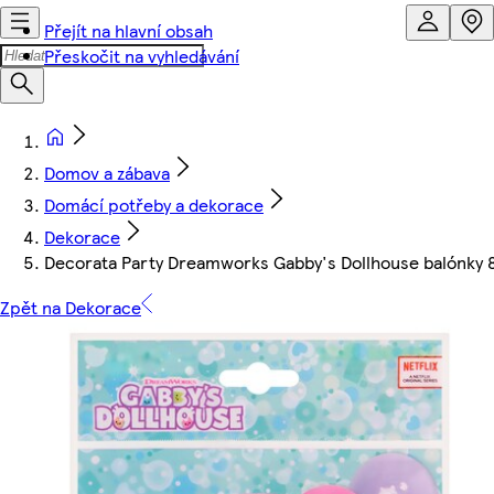
Přejít na hlavní obsah
Přeskočit na vyhledávání
Domov a zábava
Domácí potřeby a dekorace
Dekorace
Decorata Party Dreamworks Gabby's Dollhouse balónky 8
Zpět na Dekorace