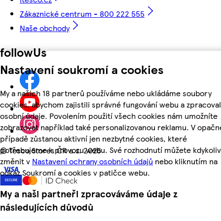
Zákaznické centrum - 800 222 555
Naše obchody
followUs
Nastavení soukromí a cookies
My a našich 18 partnerů používáme nebo ukládáme soubory
cookies, abychom zajistili správné fungování webu a zpracoval
osobní údaje. Povolením použití všech cookies nám umožníte
zobrazovat například také personalizovanou reklamu. V opač
případě zůstanou aktivní jen nezbytné cookies, které
potřebujeme k provozu webu. Své rozhodnutí můžete kdykoliv
©
Tesco Stores ČR a.s. 2026
změnit v
Nastavení ochrany osobních údajů
nebo kliknutím na
odkaz Soukromí a cookies v patičce webu.
My a naši partneři zpracováváme údaje z
následujících důvodů