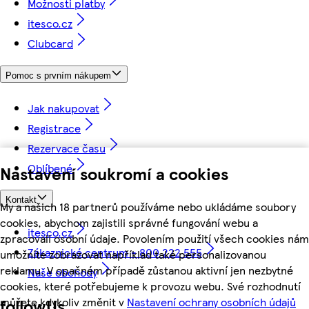
Možnosti platby
itesco.cz
Clubcard
Pomoc s prvním nákupem
Jak nakupovat
Registrace
Rezervace času
Oblíbené
Nastavení soukromí a cookies
Kontakt
My a našich 18 partnerů používáme nebo ukládáme soubory
cookies, abychom zajistili správné fungování webu a
itesco.cz
zpracovali osobní údaje. Povolením použití všech cookies nám
Zákaznické centrum - 800 222 555
umožníte zobrazovat například také personalizovanou
reklamu. V opačném případě zůstanou aktivní jen nezbytné
Naše obchody
cookies, které potřebujeme k provozu webu. Své rozhodnutí
můžete kdykoliv změnit v
Nastavení ochrany osobních údajů
followUs