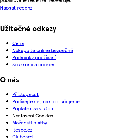
Napsat recenzi
Užitečné odkazy
Cena
Nakupujte online bezpečně
Podmínky používání
Soukromí a cookies
O nás
Přístupnost
Podívejte se, kam doručujeme
Poplatek za službu
Nastavení Cookies
Možnosti platby
itesco.cz
Clubcard