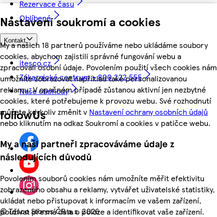
Rezervace času
Oblíbené
Nastavení soukromí a cookies
Kontakt
My a našich 18 partnerů používáme nebo ukládáme soubory
cookies, abychom zajistili správné fungování webu a
itesco.cz
zpracovali osobní údaje. Povolením použití všech cookies nám
Zákaznické centrum - 800 222 555
umožníte zobrazovat například také personalizovanou
reklamu. V opačném případě zůstanou aktivní jen nezbytné
Naše obchody
cookies, které potřebujeme k provozu webu. Své rozhodnutí
můžete kdykoliv změnit v
Nastavení ochrany osobních údajů
followUs
nebo kliknutím na odkaz Soukromí a cookies v patičce webu.
My a naši partneři zpracováváme údaje z
následujících důvodů
Povolením souborů cookies nám umožníte měřit efektivitu
zobrazeného obsahu a reklamy, vytvářet uživatelské statistiky,
ukládat nebo přistupovat k informacím ve vašem zařízení,
©
Tesco Stores ČR a.s. 2026
používat přesná data o poloze a identifikovat vaše zařízení.