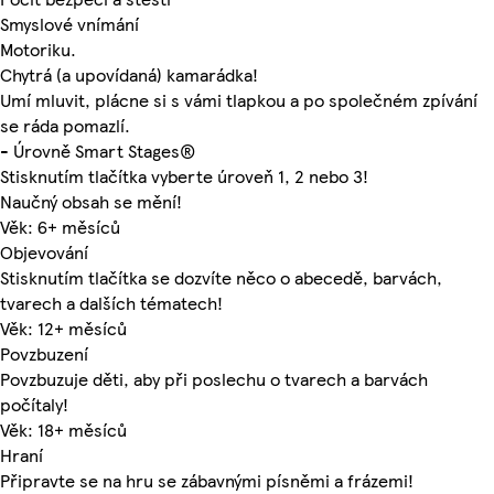
Smyslové vnímání
Motoriku.
Chytrá (a upovídaná) kamarádka!
Umí mluvit, plácne si s vámi tlapkou a po společném zpívání
se ráda pomazlí.
- Úrovně Smart Stages®
Stisknutím tlačítka vyberte úroveň 1, 2 nebo 3!
Naučný obsah se mění!
Věk: 6+ měsíců
Objevování
Stisknutím tlačítka se dozvíte něco o abecedě, barvách,
tvarech a dalších tématech!
Věk: 12+ měsíců
Povzbuzení
Povzbuzuje děti, aby při poslechu o tvarech a barvách
počítaly!
Věk: 18+ měsíců
Hraní
Připravte se na hru se zábavnými písněmi a frázemi!