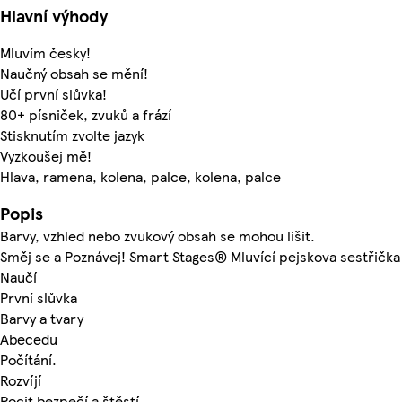
Hlavní výhody
Mluvím česky!
Naučný obsah se mění!
Učí první slůvka!
80+ písniček, zvuků a frází
Stisknutím zvolte jazyk
Vyzkoušej mě!
Hlava, ramena, kolena, palce, kolena, palce
Popis
Barvy, vzhled nebo zvukový obsah se mohou lišit.
Směj se a Poznávej! Smart Stages® Mluvící pejskova sestřička
Naučí
První slůvka
Barvy a tvary
Abecedu
Počítání.
Rozvíjí
Pocit bezpečí a štěstí